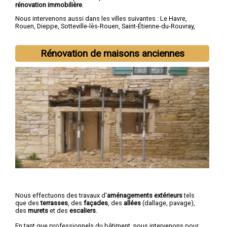
rénovation immobilière
.
Nous intervenons aussi dans les villes suivantes :
Le Havre
,
Rouen
,
Dieppe
,
Sotteville-lès-Rouen
,
Saint-Étienne-du-Rouvray
,
Le Grand-Quevilly
,
Le Petit-Quevilly
,
Mont-Saint-Aignan
,
Fécamp
,
Elbeuf
Rénovation de maisons anciennes
Nous effectuons des travaux d'
aménagements extérieurs
tels
que des
terrasses
, des
façades
, des
allées
(dallage, pavage),
des
murets
et des
escaliers
.
En tant que professionnels du bâtiment, nous intervenons pour