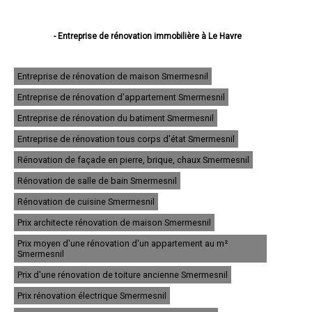
- Entreprise de rénovation immobilière à Le Havre
- Entreprise de rénovation immobilière à Rouen
- Entreprise de rénovation immobilière à Dieppe
- Entreprise de rénovation immobilière à Sotteville-lès-Rouen
Entreprise de rénovation de maison Smermesnil
- Entreprise de rénovation immobilière à Saint-Étienne-du-Rouvray
Entreprise de rénovation d'appartement Smermesnil
- Entreprise de rénovation immobilière à Le Grand-Quevilly
- Entreprise de rénovation immobilière à Le Petit-Quevilly
Entreprise de rénovation du batiment Smermesnil
- Entreprise de rénovation immobilière à Mont-Saint-Aignan
- Entreprise de rénovation immobilière à Fécamp
Entreprise de rénovation tous corps d'état Smermesnil
- Entreprise de rénovation immobilière à Elbeuf
Rénovation de façade en pierre, brique, chaux Smermesnil
- Entreprise de rénovation immobilière à Montivilliers
- Entreprise de rénovation immobilière à Canteleu
Rénovation de salle de bain Smermesnil
- Entreprise de rénovation immobilière à Bois-Guillaume
- Entreprise de rénovation immobilière à Barentin
Rénovation de cuisine Smermesnil
- Entreprise de rénovation immobilière à Bolbec
Prix architecte rénovation de maison Smermesnil
- Entreprise de rénovation immobilière à Oissel
- Entreprise de rénovation immobilière à Yvetot
Prix moyen d'une rénovation d'un appartement au m²
- Entreprise de rénovation immobilière à Maromme
Smermesnil
- Entreprise de rénovation immobilière à Déville-lès-Rouen
Prix d'une rénovation de toiture ancienne Smermesnil
- Entreprise de rénovation immobilière à Caudebec-lès-Elbeuf
- Entreprise de rénovation immobilière à Grand-Couronne
Prix rénovation électrique Smermesnil
- Entreprise de rénovation immobilière à Darnétal
- Entreprise de rénovation immobilière à Lillebonne