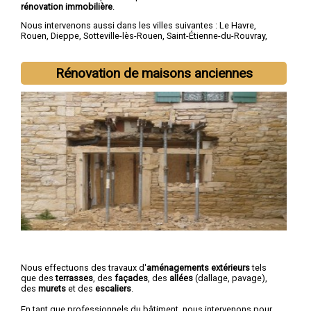
rénovation immobilière
.
Nous intervenons aussi dans les villes suivantes :
Le Havre
,
Rouen
,
Dieppe
,
Sotteville-lès-Rouen
,
Saint-Étienne-du-Rouvray
,
Le Grand-Quevilly
,
Le Petit-Quevilly
,
Mont-Saint-Aignan
,
Fécamp
,
Elbeuf
Rénovation de maisons anciennes
Nous effectuons des travaux d'
aménagements extérieurs
tels
que des
terrasses
, des
façades
, des
allées
(dallage, pavage),
des
murets
et des
escaliers
.
En tant que professionnels du bâtiment, nous intervenons pour