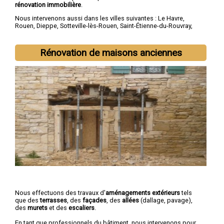
rénovation immobilière
.
Nous intervenons aussi dans les villes suivantes :
Le Havre
,
Rouen
,
Dieppe
,
Sotteville-lès-Rouen
,
Saint-Étienne-du-Rouvray
,
Le Grand-Quevilly
,
Le Petit-Quevilly
,
Mont-Saint-Aignan
,
Fécamp
,
Elbeuf
Rénovation de maisons anciennes
Nous effectuons des travaux d'
aménagements extérieurs
tels
que des
terrasses
, des
façades
, des
allées
(dallage, pavage),
des
murets
et des
escaliers
.
En tant que professionnels du bâtiment, nous intervenons pour