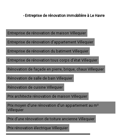
- Entreprise de rénovation immobilière à Le Havre
- Entreprise de rénovation immobilière à Rouen
- Entreprise de rénovation immobilière à Dieppe
- Entreprise de rénovation immobilière à Sotteville-lès-Rouen
Entreprise de rénovation de maison Villequier
- Entreprise de rénovation immobilière à Saint-Étienne-du-Rouvray
Entreprise de rénovation d'appartement Villequier
- Entreprise de rénovation immobilière à Le Grand-Quevilly
- Entreprise de rénovation immobilière à Le Petit-Quevilly
Entreprise de rénovation du batiment Villequier
- Entreprise de rénovation immobilière à Mont-Saint-Aignan
- Entreprise de rénovation immobilière à Fécamp
Entreprise de rénovation tous corps d'état Villequier
- Entreprise de rénovation immobilière à Elbeuf
Rénovation de façade en pierre, brique, chaux Villequier
- Entreprise de rénovation immobilière à Montivilliers
- Entreprise de rénovation immobilière à Canteleu
Rénovation de salle de bain Villequier
- Entreprise de rénovation immobilière à Bois-Guillaume
- Entreprise de rénovation immobilière à Barentin
Rénovation de cuisine Villequier
- Entreprise de rénovation immobilière à Bolbec
Prix architecte rénovation de maison Villequier
- Entreprise de rénovation immobilière à Oissel
- Entreprise de rénovation immobilière à Yvetot
Prix moyen d'une rénovation d'un appartement au m²
- Entreprise de rénovation immobilière à Maromme
Villequier
- Entreprise de rénovation immobilière à Déville-lès-Rouen
Prix d'une rénovation de toiture ancienne Villequier
- Entreprise de rénovation immobilière à Caudebec-lès-Elbeuf
- Entreprise de rénovation immobilière à Grand-Couronne
Prix rénovation électrique Villequier
- Entreprise de rénovation immobilière à Darnétal
- Entreprise de rénovation immobilière à Lillebonne