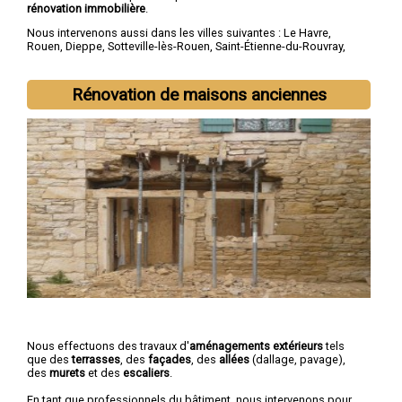
rénovation immobilière
.
Nous intervenons aussi dans les villes suivantes :
Le Havre
,
Rouen
,
Dieppe
,
Sotteville-lès-Rouen
,
Saint-Étienne-du-Rouvray
,
Le Grand-Quevilly
,
Le Petit-Quevilly
,
Mont-Saint-Aignan
,
Fécamp
,
Elbeuf
Rénovation de maisons anciennes
Nous effectuons des travaux d'
aménagements extérieurs
tels
que des
terrasses
, des
façades
, des
allées
(dallage, pavage),
des
murets
et des
escaliers
.
En tant que professionnels du bâtiment, nous intervenons pour