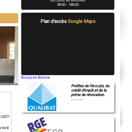
Du Lundi au vendredi
9h00 - 18h00
Plan d'accès
Google Maps
Bourg-en-Bresse
Saint-Quentin
Profitez de l'éco-ptz, du
Montluçon
crédit d'impôt et de la
Manosque
prime de rénovation.
Gap
Nice
N°E157671
Annonay
Charleville-Mézières
Pamiers
1/2021
Troyes
Narbonne
Rodez
 livré
Marseille