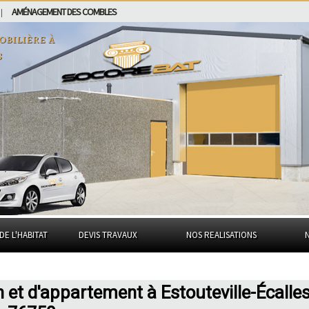
AMÉNAGEMENT DES COMBLES
|
obilière à
s
DE L'HABITAT
DEVIS TRAVAUX
NOS REALISATIONS
 et d'appartement à Estouteville-Écalle