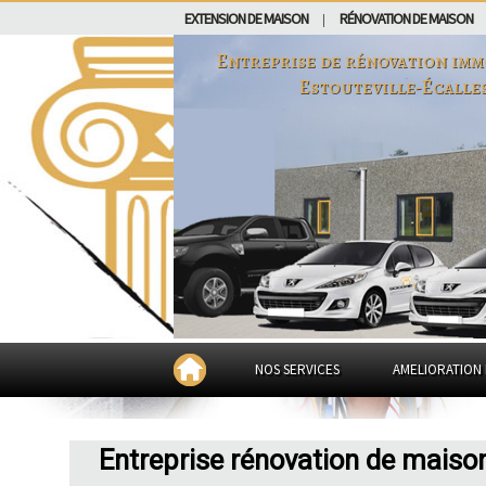
EXTENSION DE MAISON
RÉNOVATION DE MAISON
|
Entreprise de rénovation imm
Estouteville-Écalle
NOS SERVICES
AMELIORATION 
Entreprise rénovation de maison