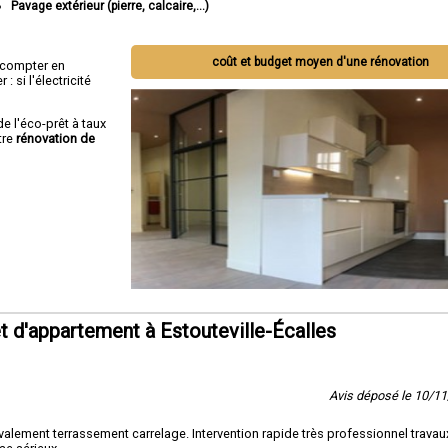
Pavage extérieur (pierre, calcaire,...)
coût et budget moyen d'une rénovation
ut compter en
 si l'électricité
de l'éco-prêt à taux
tre
rénovation de
 d'appartement à Estouteville-Écalles
Avis déposé le 10/1
lement terrassement carrelage. Intervention rapide très professionnel travaux