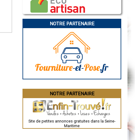
Caen
Aurillac
Angoulême
La Rochelle
Bourges
NOTRE PARTENAIRE
Brive-la-Gaillarde
Dijon
Saint-Brieuc
Guéret
Périgueux
Besançon
Valence
Évreux
Chartres
Brest
Nîmes
Toulouse
Auch
Bordeaux
Montpellier
NOTRE PARTENAIRE
Rennes
Châteauroux
Tours
Grenoble
Dole
Mont-de-Marsan
Site de petites annonces gratuites dans la Seine-
Blois
Maritime
Saint-Étienne
Le Puy-en-Velay
Nantes