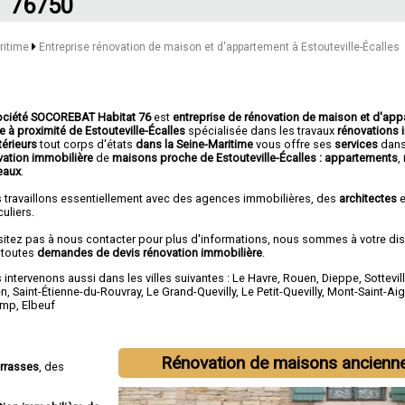
76750
aritime
Entreprise rénovation de maison et d'appartement à Estouteville-Écalles
ociété SOCOREBAT Habitat 76
est
entreprise de rénovation de maison et d'ap
e à proximité de Estouteville-Écalles
spécialisée dans les travaux
rénovations i
térieurs
tout corps d'états
dans la Seine-Maritime
vous offre ses
services
dans
vation immobilière
de
maisons proche de Estouteville-Écalles :
appartements
,
eaux
.
 travaillons essentiellement avec des agences immobilières, des
architectes
e
culiers.
sitez pas à nous contacter pour plus d'informations, nous sommes à votre di
 toutes
demandes de devis rénovation immobilière
.
intervenons aussi dans les villes suivantes :
Le Havre
,
Rouen
,
Dieppe
,
Sottevil
en
,
Saint-Étienne-du-Rouvray
,
Le Grand-Quevilly
,
Le Petit-Quevilly
,
Mont-Saint-Ai
amp
,
Elbeuf
Rénovation de maisons ancienn
errasses
, des