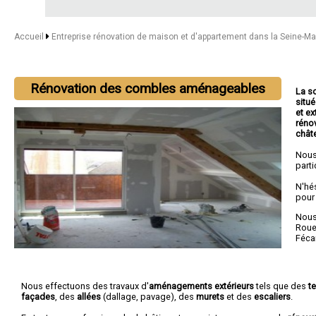
Accueil
Entreprise rénovation de maison et d'appartement dans la Seine-M
Rénovation des combles aménageables
La s
situé
et ex
réno
chât
Nous
parti
N'hé
pour
Nous 
Rou
Féc
Nous effectuons des travaux d'
aménagements extérieurs
tels que des
t
façades
, des
allées
(dallage, pavage), des
murets
et des
escaliers
.