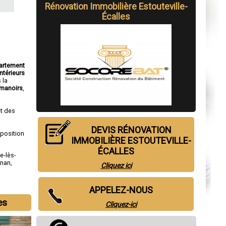
Rénovation Immobilière Estouteville-
Écalles
partement
ntérieurs
 la
manoirs
,
t des
DEVIS RÉNOVATION
sposition
IMMOBILIÈRE ESTOUTEVILLE-
ÉCALLES
le-lès-
gnan
,
Cliquez ici
APPELEZ-NOUS
es
Cliquez-ici