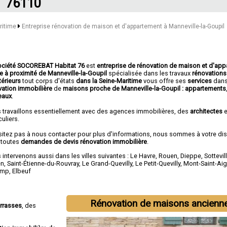
76110
aritime
Entreprise rénovation de maison et d'appartement à Manneville-la-Goupil
ociété SOCOREBAT Habitat 76
est
entreprise de rénovation de maison et d'ap
ée à proximité de Manneville-la-Goupil
spécialisée dans les travaux
rénovations 
térieurs
tout corps d'états
dans la Seine-Maritime
vous offre ses
services
dans
vation immobilière
de
maisons proche de Manneville-la-Goupil :
appartements
eaux
.
 travaillons essentiellement avec des agences immobilières, des
architectes
e
culiers.
sitez pas à nous contacter pour plus d'informations, nous sommes à votre di
 toutes
demandes de devis rénovation immobilière
.
intervenons aussi dans les villes suivantes :
Le Havre
,
Rouen
,
Dieppe
,
Sottevil
en
,
Saint-Étienne-du-Rouvray
,
Le Grand-Quevilly
,
Le Petit-Quevilly
,
Mont-Saint-Ai
amp
,
Elbeuf
Rénovation de maisons ancienn
errasses
, des