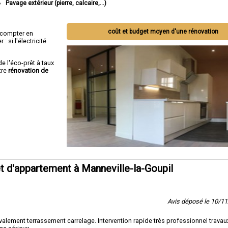
Pavage extérieur (pierre, calcaire,...)
coût et budget moyen d'une rénovation
ut compter en
 si l'électricité
de l'éco-prêt à taux
tre
rénovation de
 d'appartement à Manneville-la-Goupil
Avis déposé le 10/1
lement terrassement carrelage. Intervention rapide très professionnel travaux