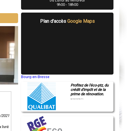
Du Lundi au vendredi
9h00 - 18h00
Plan d'accès
Google Maps
Bourg-en-Bresse
Saint-Quentin
Profitez de l'éco-ptz, du
Montluçon
crédit d'impôt et de la
Manosque
prime de rénovation.
Gap
Nice
N°E157671
Annonay
Charleville-Mézières
Pamiers
1/2021
Troyes
Narbonne
Rodez
 livré
Marseille