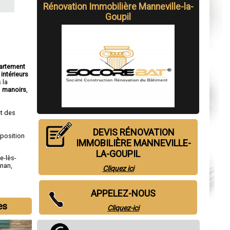
Rénovation Immobilière Manneville-la-
Goupil
partement
intérieurs
 la
,
manoirs
,
t des
DEVIS RÉNOVATION
sposition
IMMOBILIÈRE MANNEVILLE-
LA-GOUPIL
le-lès-
gnan
,
Cliquez ici
APPELEZ-NOUS
es
Cliquez-ici