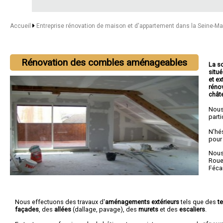
Accueil
Entreprise rénovation de maison et d'appartement dans la Seine-M
Rénovation des combles aménageables
La s
situ
et ex
réno
chât
Nous
parti
N'hé
pour
Nous 
Rou
Féc
Nous effectuons des travaux d'
aménagements extérieurs
tels que des
t
façades
, des
allées
(dallage, pavage), des
murets
et des
escaliers
.