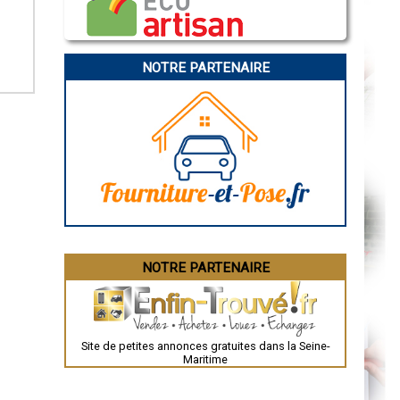
Caen
Aurillac
Angoulême
La Rochelle
Bourges
NOTRE PARTENAIRE
Brive-la-Gaillarde
Dijon
Saint-Brieuc
Guéret
Périgueux
Besançon
Valence
Évreux
Chartres
Brest
Nîmes
Toulouse
Auch
Bordeaux
Montpellier
NOTRE PARTENAIRE
Rennes
Châteauroux
Tours
Grenoble
Dole
Mont-de-Marsan
Site de petites annonces gratuites dans la Seine-
Blois
Maritime
Saint-Étienne
Le Puy-en-Velay
Nantes