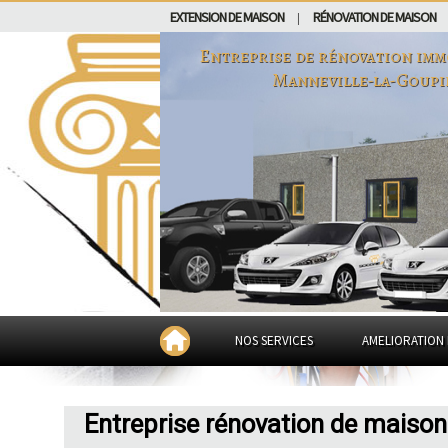
EXTENSION DE MAISON
RÉNOVATION DE MAISON
|
Entreprise de rénovation imm
Manneville-la-Goupi
NOS SERVICES
AMELIORATION 
Entreprise rénovation de maison