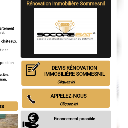
Rénovation Immobilière Sommesnil
partement
 et
a
,
châteaux
.
t des
sposition
DEVIS RÉNOVATION
IMMOBILIÈRE SOMMESNIL
le-lès-
gnan
,
Cliquez ici
APPELEZ-NOUS
Cliquez-ici
es
Financement possible