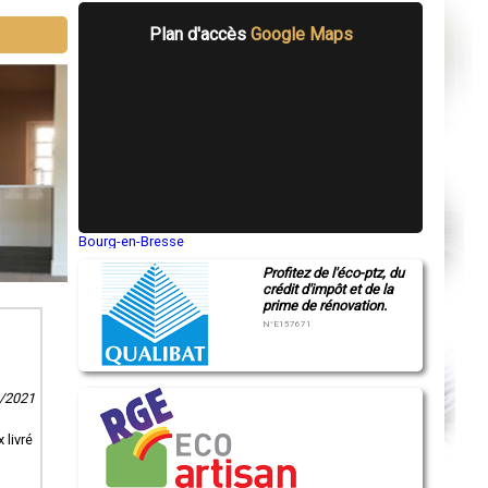
Plan d'accès
Google Maps
Bourg-en-Bresse
Saint-Quentin
Profitez de l'éco-ptz, du
Montluçon
crédit d'impôt et de la
Manosque
prime de rénovation.
Gap
Nice
N°E157671
Annonay
Charleville-Mézières
Pamiers
Troyes
1/2021
Narbonne
Rodez
Marseille
 livré
Caen
Aurillac
Angoulême