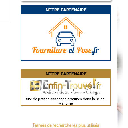
La Rochelle
Bourges
NOTRE PARTENAIRE
Brive-la-Gaillarde
Dijon
Saint-Brieuc
Guéret
Périgueux
Besançon
Valence
Évreux
Chartres
Brest
Nîmes
Toulouse
Auch
Bordeaux
Montpellier
NOTRE PARTENAIRE
Rennes
Châteauroux
Tours
Grenoble
Dole
Mont-de-Marsan
Site de petites annonces gratuites dans la Seine-
Blois
Maritime
Saint-Étienne
Le Puy-en-Velay
Nantes
Orléans
Cahors
Termes de recherche les plus utilisés