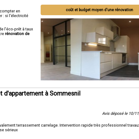
coût et budget moyen d'une rénovation
ut compter en
 si l'électricité
de l'éco-prêt à taux
tre
rénovation de
et d'appartement à Sommesnil
Avis déposé le 10/1
lement terrassement carrelage. Intervention rapide très professionnel travaux
se sérieux