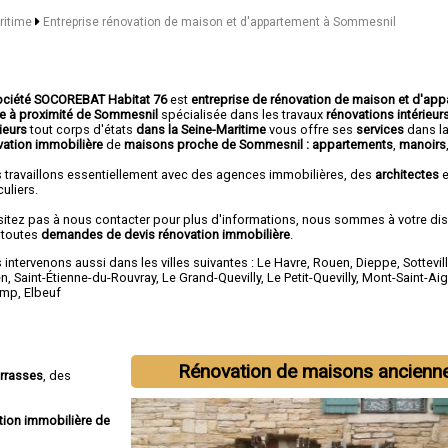
aritime
Entreprise rénovation de maison et d'appartement à Sommesnil
ociété SOCOREBAT Habitat 76
est
entreprise de rénovation de maison et d'ap
ée à proximité de Sommesnil
spécialisée dans les travaux
rénovations intérieurs
ieurs
tout corps d'états
dans la Seine-Maritime
vous offre ses
services
dans l
vation immobilière
de
maisons proche de Sommesnil :
appartements
,
manoirs
 travaillons essentiellement avec des agences immobilières, des
architectes
e
culiers.
sitez pas à nous contacter pour plus d'informations, nous sommes à votre di
 toutes
demandes de devis rénovation immobilière
.
intervenons aussi dans les villes suivantes :
Le Havre
,
Rouen
,
Dieppe
,
Sottevil
en
,
Saint-Étienne-du-Rouvray
,
Le Grand-Quevilly
,
Le Petit-Quevilly
,
Mont-Saint-Ai
amp
,
Elbeuf
Rénovation de maisons ancienn
errasses
, des
tion immobilière de