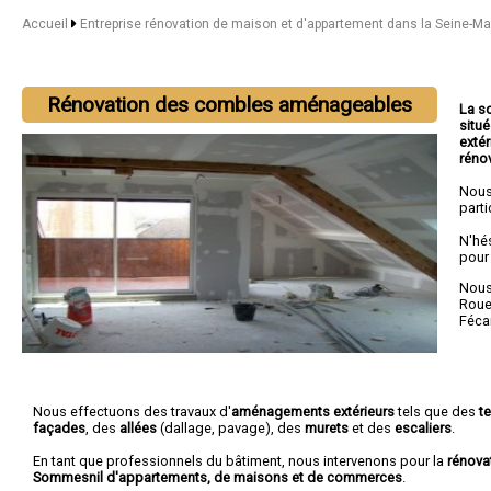
Accueil
Entreprise rénovation de maison et d'appartement dans la Seine-M
Rénovation des combles aménageables
La s
situ
extér
réno
Nous
parti
N'hé
pour
Nous 
Rou
Féc
Nous effectuons des travaux d'
aménagements extérieurs
tels que des
t
façades
, des
allées
(dallage, pavage), des
murets
et des
escaliers
.
En tant que professionnels du bâtiment, nous intervenons pour la
rénova
Sommesnil d'appartements, de maisons et de commerces
.