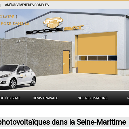
AMÉNAGEMENT DES COMBLES
|
laire (
 pose dans
la
DE L'HABITAT
DEVIS TRAVAUX
NOS REALISATIONS
 photovoltaïques dans la Seine-Maritime