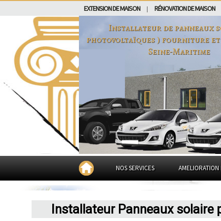
EXTENSION DE MAISON
RÉNOVATION DE MAISON
|
Installateur de panneaux so
photovoltaïques ) fourniture et
Seine-Maritime
NOS SERVICES
AMELIORATION 
Installateur Panneaux solaire