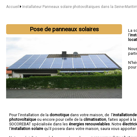
Accueil
Installateur Panneaux solaire photovoltaïques dans la Seine-Mariti
Pose de panneaux solaires
La s
l'
inst
locat
Nous
parti
N'hé
pour
Pour l’installation de la
domotique
dans votre maison, de l’
installationd
photovoltaïque
ou encore pour celle de la
climatisation
, faites appel à l
SOCOREBAT spécialisée dans les
énergies renouvelables
. Notre
électric
l’
installation solaire
qu’il posera dans votre maison, saura vous apporter 