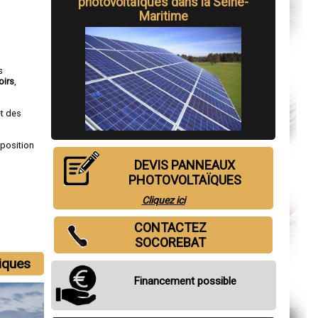
photovoltaïques dans la Seine-
Maritime
s
oirs
,
et des
sposition
DEVIS PANNEAUX
PHOTOVOLTAÏQUES
Cliquez ici
CONTACTEZ
SOCOREBAT
aiques
Financement possible