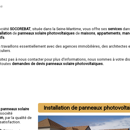
me
ociété
SOCOREBAT
, située dans la Seine-Maritime, vous offre ses
services
dan
allation
de
panneaux solaire photovoltaiques
de
maisons
,
appartements
,
man
ifs
.
 travaillons essentiellement avec des agences immobilières, des architectes 
culiers.
sitez pas à nous contacter pour plus d'informations, nous sommes à votre di
 toutes
demandes de devis panneaux solaire photovoltaïques.
Installation de panneaux photovolt
e panneaux solaire
a société
ien
, par la qualité de
satisfaction.