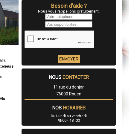
Besoin d'aide ?
Nous vous rappellons gratuitement.
 50%
xtérieure
NOUS
CONTACTER
re
11 rue du donjon
76000 Rouen
Alu
NOS
HORAIRES
Du Lundi au vendredi
9h00 - 18h00