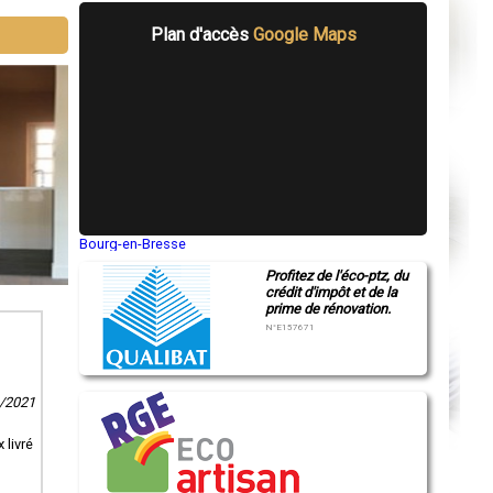
Plan d'accès
Google Maps
Bourg-en-Bresse
Saint-Quentin
Profitez de l'éco-ptz, du
Montluçon
crédit d'impôt et de la
Manosque
prime de rénovation.
Gap
Nice
N°E157671
Annonay
Charleville-Mézières
Pamiers
Troyes
1/2021
Narbonne
Rodez
Marseille
 livré
Caen
Aurillac
Angoulême