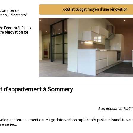
coût et budget moyen d'une rénovation
ut compter en
 si l'électricité
de l'éco-prêt à taux
tre
rénovation de
et d'appartement à Sommery
Avis déposé le 10/1
lement terrassement carrelage. Intervention rapide très professionnel travaux
se sérieux