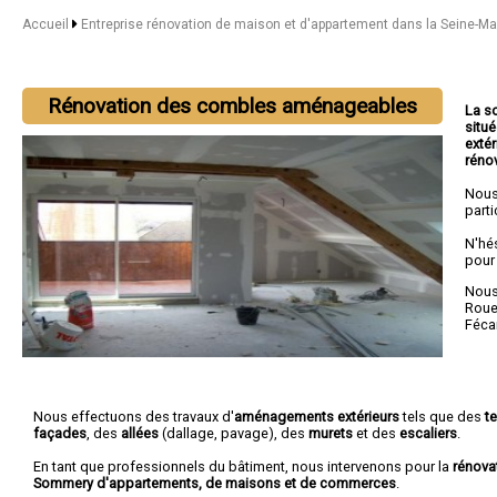
Accueil
Entreprise rénovation de maison et d'appartement dans la Seine-M
Rénovation des combles aménageables
La s
situ
extér
réno
Nous
parti
N'hé
pour
Nous 
Rou
Féc
Nous effectuons des travaux d'
aménagements extérieurs
tels que des
t
façades
, des
allées
(dallage, pavage), des
murets
et des
escaliers
.
En tant que professionnels du bâtiment, nous intervenons pour la
rénova
Sommery d'appartements, de maisons et de commerces
.