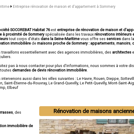
aritime
Entreprise rénovation de maison et d'appartement à Sommery
ociété SOCOREBAT Habitat 76
est
entreprise de rénovation de maison et d'ap
ée à proximité de Sommery
spécialisée dans les travaux
rénovations intérieurs 
ieurs
tout corps d'états
dans la Seine-Maritime
vous offre ses
services
dans l
vation immobilière
de
maisons proche de Sommery :
appartements
,
manoirs
,
 travaillons essentiellement avec des agences immobilières, des
architectes
e
culiers.
sitez pas à nous contacter pour plus d'informations, nous sommes à votre di
 toutes
demandes de devis rénovation immobilière
.
intervenons aussi dans les villes suivantes :
Le Havre
,
Rouen
,
Dieppe
,
Sottevil
en
,
Saint-Étienne-du-Rouvray
,
Le Grand-Quevilly
,
Le Petit-Quevilly
,
Mont-Saint-Ai
amp
,
Elbeuf
Rénovation de maisons ancienn
errasses
, des
tion immobilière de