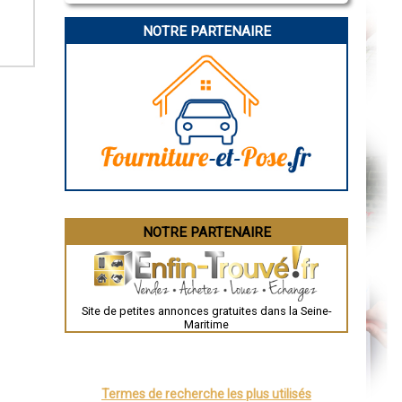
La Rochelle
Bourges
NOTRE PARTENAIRE
Brive-la-Gaillarde
Dijon
Saint-Brieuc
Guéret
Périgueux
Besançon
Valence
Évreux
Chartres
Brest
Nîmes
Toulouse
Auch
Bordeaux
Montpellier
NOTRE PARTENAIRE
Rennes
Châteauroux
Tours
Grenoble
Dole
Mont-de-Marsan
Site de petites annonces gratuites dans la Seine-
Blois
Maritime
Saint-Étienne
Le Puy-en-Velay
Nantes
Orléans
Cahors
Termes de recherche les plus utilisés