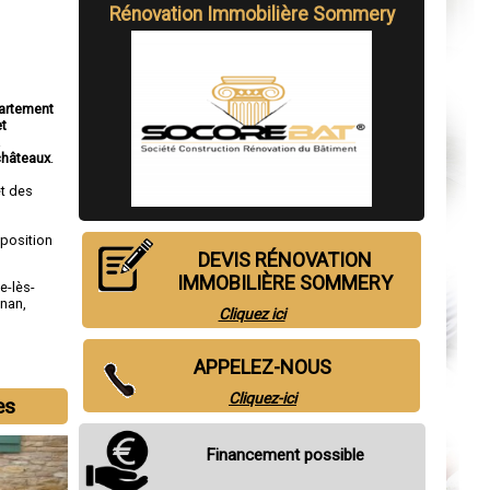
Rénovation Immobilière Sommery
partement
et
a
châteaux
.
t des
sposition
DEVIS RÉNOVATION
IMMOBILIÈRE SOMMERY
le-lès-
gnan
,
Cliquez ici
APPELEZ-NOUS
Cliquez-ici
es
Financement possible