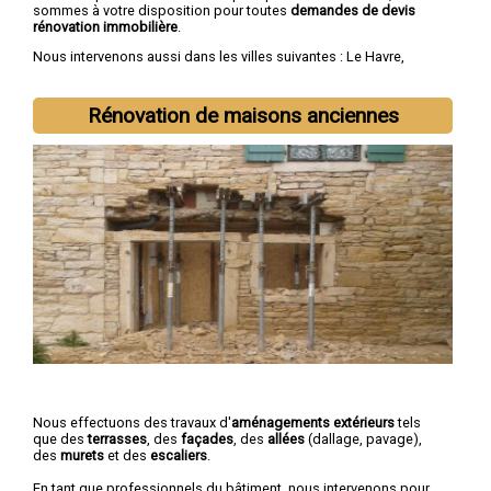
sommes à votre disposition pour toutes
demandes de devis
rénovation immobilière
.
Nous intervenons aussi dans les villes suivantes :
Le Havre
,
Rouen
,
Dieppe
,
Sotteville-lès-Rouen
,
Saint-Étienne-du-Rouvray
,
Le Grand-Quevilly
,
Le Petit-Quevilly
,
Mont-Saint-Aignan
,
Fécamp
,
Elbeuf
Rénovation de maisons anciennes
Nous effectuons des travaux d'
aménagements extérieurs
tels
que des
terrasses
, des
façades
, des
allées
(dallage, pavage),
des
murets
et des
escaliers
.
En tant que professionnels du bâtiment, nous intervenons pour