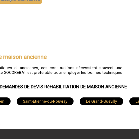
de maison ancienne
tiques et anciennes, ces constructions nécessitent souvent une
ciété SOCOREBAT est préférable pour employer les bonnes techniques
DEMANDES DE DEVIS RéHABILITATION DE MAISON ANCIENNE
uen
Saint-Étienne-du-Rouvray
Le Grand-Quevilly
Le
Bois-Guillaume
Barentin
Bolbec
Oissel
onne
Darnétal
Lillebonne
Petit-Couronne