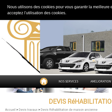
Extension de maison
|
Rénovation de maison
|
Aménagement des combles
Nous utilisons des cookies pour vous garantir la meilleure 
Devis Réhabilitation de maison a
acceptez l'utilisation des cookies.
Seine-Maritime
NOS SERVICES
AMELIORATION 
DEVIS RéHABILITATI
>
>
Accueil
Devis travaux
Devis Réhabilitation de maison ancienne