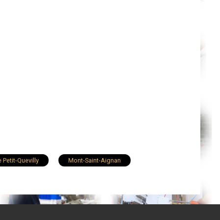
 Petit-Quevilly
Mont-Saint-Aignan
Yvetot
Maromme
Gonfreville-l'Orcher
Saint-Pierre-lès-Elbeuf