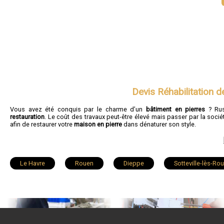
Devis Réhabilitation 
Vous avez été conquis par le charme d’un
bâtiment en pierres
? Rus
restauration
. Le coût des travaux peut-être élevé mais passer par la so
afin de restaurer votre
maison en pierre
dans dénaturer son style.
Le Havre
Rouen
Dieppe
Sotteville-lès-Ro
Fécamp
Elbeuf
Montivilliers
Canteleu
Déville-lès-Rouen
Caudebec-lès-Elbeuf
Grand-Cour