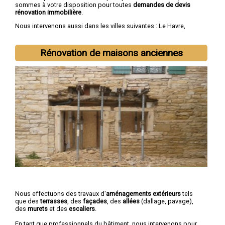
sommes à votre disposition pour toutes
demandes de devis
rénovation immobilière
.
Nous intervenons aussi dans les villes suivantes :
Le Havre
,
Rouen
,
Dieppe
,
Sotteville-lès-Rouen
,
Saint-Étienne-du-Rouvray
,
Le Grand-Quevilly
,
Le Petit-Quevilly
,
Mont-Saint-Aignan
,
Fécamp
,
Elbeuf
Rénovation de maisons anciennes
Nous effectuons des travaux d'
aménagements extérieurs
tels
que des
terrasses
, des
façades
, des
allées
(dallage, pavage),
des
murets
et des
escaliers
.
En tant que professionnels du bâtiment, nous intervenons pour