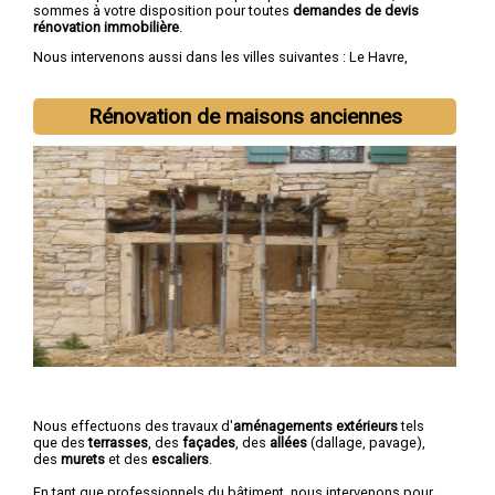
sommes à votre disposition pour toutes
demandes de devis
rénovation immobilière
.
Nous intervenons aussi dans les villes suivantes :
Le Havre
,
Rouen
,
Dieppe
,
Sotteville-lès-Rouen
,
Saint-Étienne-du-Rouvray
,
Le Grand-Quevilly
,
Le Petit-Quevilly
,
Mont-Saint-Aignan
,
Fécamp
,
Elbeuf
Rénovation de maisons anciennes
Nous effectuons des travaux d'
aménagements extérieurs
tels
que des
terrasses
, des
façades
, des
allées
(dallage, pavage),
des
murets
et des
escaliers
.
En tant que professionnels du bâtiment, nous intervenons pour