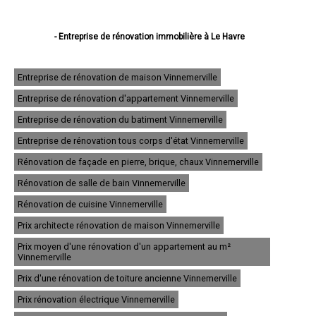
- Entreprise de rénovation immobilière à Le Havre
- Entreprise de rénovation immobilière à Rouen
- Entreprise de rénovation immobilière à Dieppe
- Entreprise de rénovation immobilière à Sotteville-lès-Rouen
Entreprise de rénovation de maison Vinnemerville
- Entreprise de rénovation immobilière à Saint-Étienne-du-Rouvray
Entreprise de rénovation d'appartement Vinnemerville
- Entreprise de rénovation immobilière à Le Grand-Quevilly
- Entreprise de rénovation immobilière à Le Petit-Quevilly
Entreprise de rénovation du batiment Vinnemerville
- Entreprise de rénovation immobilière à Mont-Saint-Aignan
- Entreprise de rénovation immobilière à Fécamp
Entreprise de rénovation tous corps d'état Vinnemerville
- Entreprise de rénovation immobilière à Elbeuf
Rénovation de façade en pierre, brique, chaux Vinnemerville
- Entreprise de rénovation immobilière à Montivilliers
- Entreprise de rénovation immobilière à Canteleu
Rénovation de salle de bain Vinnemerville
- Entreprise de rénovation immobilière à Bois-Guillaume
- Entreprise de rénovation immobilière à Barentin
Rénovation de cuisine Vinnemerville
- Entreprise de rénovation immobilière à Bolbec
Prix architecte rénovation de maison Vinnemerville
- Entreprise de rénovation immobilière à Oissel
- Entreprise de rénovation immobilière à Yvetot
Prix moyen d'une rénovation d'un appartement au m²
- Entreprise de rénovation immobilière à Maromme
Vinnemerville
- Entreprise de rénovation immobilière à Déville-lès-Rouen
Prix d'une rénovation de toiture ancienne Vinnemerville
- Entreprise de rénovation immobilière à Caudebec-lès-Elbeuf
- Entreprise de rénovation immobilière à Grand-Couronne
Prix rénovation électrique Vinnemerville
- Entreprise de rénovation immobilière à Darnétal
- Entreprise de rénovation immobilière à Lillebonne