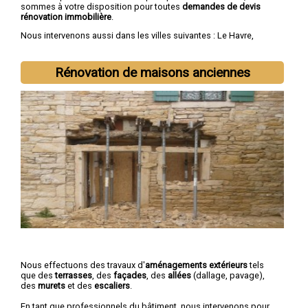
sommes à votre disposition pour toutes
demandes de devis
rénovation immobilière
.
Nous intervenons aussi dans les villes suivantes :
Le Havre
,
Rouen
,
Dieppe
,
Sotteville-lès-Rouen
,
Saint-Étienne-du-Rouvray
,
Le Grand-Quevilly
,
Le Petit-Quevilly
,
Mont-Saint-Aignan
,
Fécamp
,
Elbeuf
Rénovation de maisons anciennes
Nous effectuons des travaux d'
aménagements extérieurs
tels
que des
terrasses
, des
façades
, des
allées
(dallage, pavage),
des
murets
et des
escaliers
.
En tant que professionnels du bâtiment, nous intervenons pour