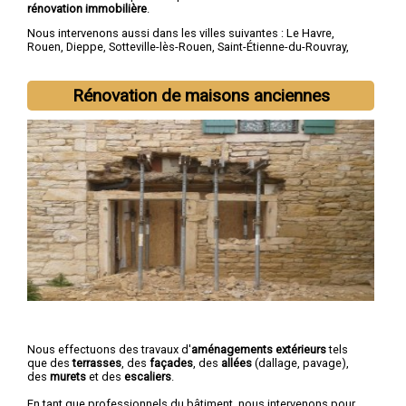
rénovation immobilière
.
Nous intervenons aussi dans les villes suivantes :
Le Havre
,
Rouen
,
Dieppe
,
Sotteville-lès-Rouen
,
Saint-Étienne-du-Rouvray
,
Le Grand-Quevilly
,
Le Petit-Quevilly
,
Mont-Saint-Aignan
,
Fécamp
,
Elbeuf
Rénovation de maisons anciennes
Nous effectuons des travaux d'
aménagements extérieurs
tels
que des
terrasses
, des
façades
, des
allées
(dallage, pavage),
des
murets
et des
escaliers
.
En tant que professionnels du bâtiment, nous intervenons pour