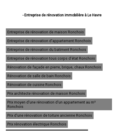
- Entreprise de rénovation immobilière à Le Havre
- Entreprise de rénovation immobilière à Rouen
- Entreprise de rénovation immobilière à Dieppe
- Entreprise de rénovation immobilière à Sotteville-lès-Rouen
Entreprise de rénovation de maison Ronchois
- Entreprise de rénovation immobilière à Saint-Étienne-du-Rouvray
Entreprise de rénovation d'appartement Ronchois
- Entreprise de rénovation immobilière à Le Grand-Quevilly
- Entreprise de rénovation immobilière à Le Petit-Quevilly
Entreprise de rénovation du batiment Ronchois
- Entreprise de rénovation immobilière à Mont-Saint-Aignan
- Entreprise de rénovation immobilière à Fécamp
Entreprise de rénovation tous corps d'état Ronchois
- Entreprise de rénovation immobilière à Elbeuf
Rénovation de façade en pierre, brique, chaux Ronchois
- Entreprise de rénovation immobilière à Montivilliers
- Entreprise de rénovation immobilière à Canteleu
Rénovation de salle de bain Ronchois
- Entreprise de rénovation immobilière à Bois-Guillaume
- Entreprise de rénovation immobilière à Barentin
Rénovation de cuisine Ronchois
- Entreprise de rénovation immobilière à Bolbec
Prix architecte rénovation de maison Ronchois
- Entreprise de rénovation immobilière à Oissel
- Entreprise de rénovation immobilière à Yvetot
Prix moyen d'une rénovation d'un appartement au m²
- Entreprise de rénovation immobilière à Maromme
Ronchois
- Entreprise de rénovation immobilière à Déville-lès-Rouen
Prix d'une rénovation de toiture ancienne Ronchois
- Entreprise de rénovation immobilière à Caudebec-lès-Elbeuf
- Entreprise de rénovation immobilière à Grand-Couronne
Prix rénovation électrique Ronchois
- Entreprise de rénovation immobilière à Darnétal
- Entreprise de rénovation immobilière à Lillebonne