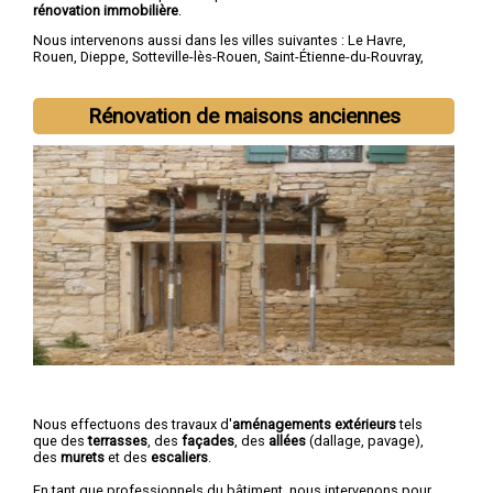
rénovation immobilière
.
Nous intervenons aussi dans les villes suivantes :
Le Havre
,
Rouen
,
Dieppe
,
Sotteville-lès-Rouen
,
Saint-Étienne-du-Rouvray
,
Le Grand-Quevilly
,
Le Petit-Quevilly
,
Mont-Saint-Aignan
,
Fécamp
,
Elbeuf
Rénovation de maisons anciennes
Nous effectuons des travaux d'
aménagements extérieurs
tels
que des
terrasses
, des
façades
, des
allées
(dallage, pavage),
des
murets
et des
escaliers
.
En tant que professionnels du bâtiment, nous intervenons pour