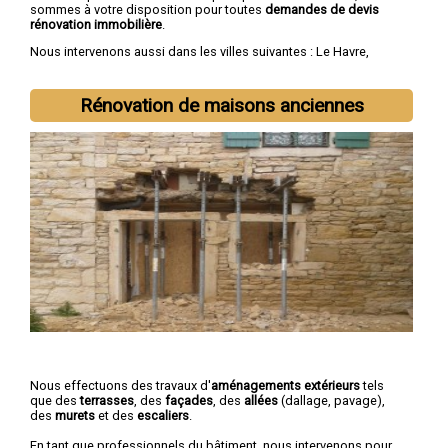
sommes à votre disposition pour toutes
demandes de devis
rénovation immobilière
.
Nous intervenons aussi dans les villes suivantes :
Le Havre
,
Rouen
,
Dieppe
,
Sotteville-lès-Rouen
,
Saint-Étienne-du-Rouvray
,
Le Grand-Quevilly
,
Le Petit-Quevilly
,
Mont-Saint-Aignan
,
Fécamp
,
Elbeuf
Rénovation de maisons anciennes
Nous effectuons des travaux d'
aménagements extérieurs
tels
que des
terrasses
, des
façades
, des
allées
(dallage, pavage),
des
murets
et des
escaliers
.
En tant que professionnels du bâtiment, nous intervenons pour