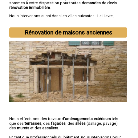
sommes à votre disposition pour toutes
demandes de devis
rénovation immobilière
.
Nous intervenons aussi dans les villes suivantes :
Le Havre
,
Rouen
,
Dieppe
,
Sotteville-lès-Rouen
,
Saint-Étienne-du-Rouvray
,
Le Grand-Quevilly
,
Le Petit-Quevilly
,
Mont-Saint-Aignan
,
Fécamp
,
Elbeuf
Rénovation de maisons anciennes
Nous effectuons des travaux d'
aménagements extérieurs
tels
que des
terrasses
, des
façades
, des
allées
(dallage, pavage),
des
murets
et des
escaliers
.
En tant que professionnels du bâtiment, nous intervenons pour