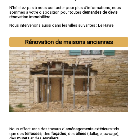
N'hésitez pas à nous contacter pour plus d'informations, nous
sommes à votre disposition pour toutes
demandes de devis
rénovation immobilière
.
Nous intervenons aussi dans les villes suivantes :
Le Havre
,
Rouen
,
Dieppe
,
Sotteville-lès-Rouen
,
Saint-Étienne-du-Rouvray
,
Le Grand-Quevilly
,
Le Petit-Quevilly
,
Mont-Saint-Aignan
,
Fécamp
,
Elbeuf
Rénovation de maisons anciennes
Nous effectuons des travaux d'
aménagements extérieurs
tels
que des
terrasses
, des
façades
, des
allées
(dallage, pavage),
des
murets
et des
escaliers
.