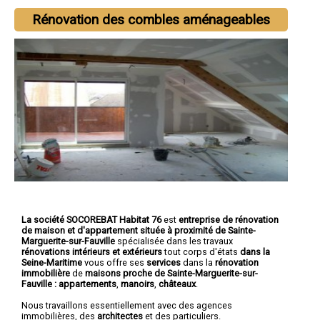
Rénovation des combles aménageables
La société SOCOREBAT Habitat 76
est
entreprise de rénovation
de maison et d'appartement
située à proximité de Sainte-
Marguerite-sur-Fauville
spécialisée dans les travaux
rénovations intérieurs et extérieurs
tout corps d'états
dans la
Seine-Maritime
vous offre ses
services
dans la
rénovation
immobilière
de
maisons proche de Sainte-Marguerite-sur-
Fauville :
appartements
,
manoirs
,
châteaux
.
Nous travaillons essentiellement avec des agences
immobilières, des
architectes
et des particuliers.