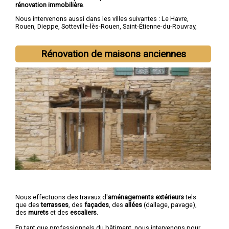
rénovation immobilière
.
Nous intervenons aussi dans les villes suivantes :
Le Havre
,
Rouen
,
Dieppe
,
Sotteville-lès-Rouen
,
Saint-Étienne-du-Rouvray
,
Le Grand-Quevilly
,
Le Petit-Quevilly
,
Mont-Saint-Aignan
,
Fécamp
,
Elbeuf
Rénovation de maisons anciennes
Nous effectuons des travaux d'
aménagements extérieurs
tels
que des
terrasses
, des
façades
, des
allées
(dallage, pavage),
des
murets
et des
escaliers
.
En tant que professionnels du bâtiment, nous intervenons pour