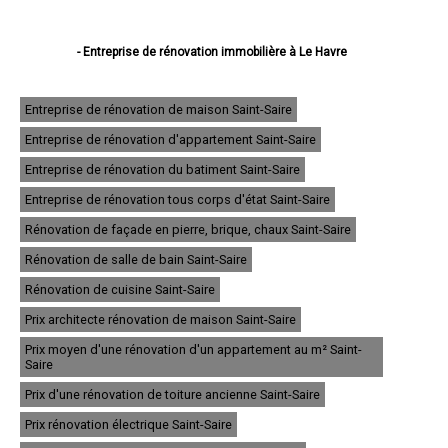
- Entreprise de rénovation immobilière à Le Havre
- Entreprise de rénovation immobilière à Rouen
- Entreprise de rénovation immobilière à Dieppe
- Entreprise de rénovation immobilière à Sotteville-lès-Rouen
Entreprise de rénovation de maison Saint-Saire
- Entreprise de rénovation immobilière à Saint-Étienne-du-Rouvray
Entreprise de rénovation d'appartement Saint-Saire
- Entreprise de rénovation immobilière à Le Grand-Quevilly
- Entreprise de rénovation immobilière à Le Petit-Quevilly
Entreprise de rénovation du batiment Saint-Saire
- Entreprise de rénovation immobilière à Mont-Saint-Aignan
- Entreprise de rénovation immobilière à Fécamp
Entreprise de rénovation tous corps d'état Saint-Saire
- Entreprise de rénovation immobilière à Elbeuf
Rénovation de façade en pierre, brique, chaux Saint-Saire
- Entreprise de rénovation immobilière à Montivilliers
- Entreprise de rénovation immobilière à Canteleu
Rénovation de salle de bain Saint-Saire
- Entreprise de rénovation immobilière à Bois-Guillaume
- Entreprise de rénovation immobilière à Barentin
Rénovation de cuisine Saint-Saire
- Entreprise de rénovation immobilière à Bolbec
Prix architecte rénovation de maison Saint-Saire
- Entreprise de rénovation immobilière à Oissel
- Entreprise de rénovation immobilière à Yvetot
Prix moyen d'une rénovation d'un appartement au m² Saint-
- Entreprise de rénovation immobilière à Maromme
Saire
- Entreprise de rénovation immobilière à Déville-lès-Rouen
Prix d'une rénovation de toiture ancienne Saint-Saire
- Entreprise de rénovation immobilière à Caudebec-lès-Elbeuf
- Entreprise de rénovation immobilière à Grand-Couronne
Prix rénovation électrique Saint-Saire
- Entreprise de rénovation immobilière à Darnétal
- Entreprise de rénovation immobilière à Lillebonne