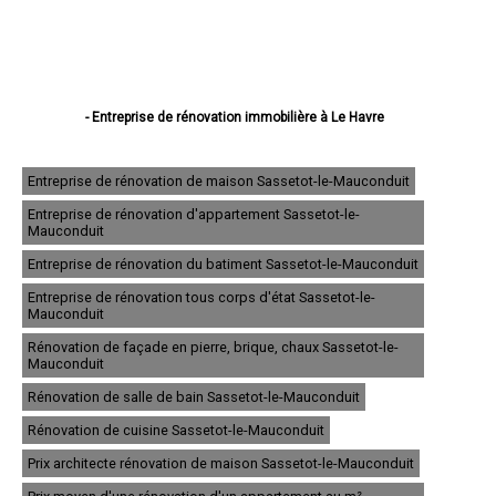
- Entreprise de rénovation immobilière à Le Havre
- Entreprise de rénovation immobilière à Rouen
- Entreprise de rénovation immobilière à Dieppe
- Entreprise de rénovation immobilière à Sotteville-lès-Rouen
Entreprise de rénovation de maison Sassetot-le-Mauconduit
- Entreprise de rénovation immobilière à Saint-Étienne-du-Rouvray
Entreprise de rénovation d'appartement Sassetot-le-
- Entreprise de rénovation immobilière à Le Grand-Quevilly
Mauconduit
- Entreprise de rénovation immobilière à Le Petit-Quevilly
- Entreprise de rénovation immobilière à Mont-Saint-Aignan
Entreprise de rénovation du batiment Sassetot-le-Mauconduit
- Entreprise de rénovation immobilière à Fécamp
Entreprise de rénovation tous corps d'état Sassetot-le-
- Entreprise de rénovation immobilière à Elbeuf
Mauconduit
- Entreprise de rénovation immobilière à Montivilliers
- Entreprise de rénovation immobilière à Canteleu
Rénovation de façade en pierre, brique, chaux Sassetot-le-
- Entreprise de rénovation immobilière à Bois-Guillaume
Mauconduit
- Entreprise de rénovation immobilière à Barentin
Rénovation de salle de bain Sassetot-le-Mauconduit
- Entreprise de rénovation immobilière à Bolbec
- Entreprise de rénovation immobilière à Oissel
Rénovation de cuisine Sassetot-le-Mauconduit
- Entreprise de rénovation immobilière à Yvetot
- Entreprise de rénovation immobilière à Maromme
Prix architecte rénovation de maison Sassetot-le-Mauconduit
- Entreprise de rénovation immobilière à Déville-lès-Rouen
- Entreprise de rénovation immobilière à Caudebec-lès-Elbeuf