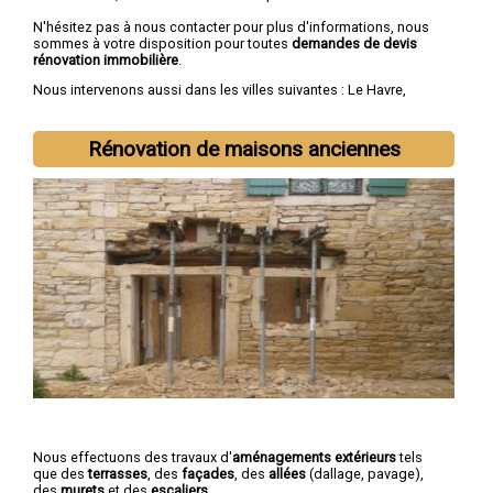
N'hésitez pas à nous contacter pour plus d'informations, nous
sommes à votre disposition pour toutes
demandes de devis
rénovation immobilière
.
Nous intervenons aussi dans les villes suivantes :
Le Havre
,
Rouen
,
Dieppe
,
Sotteville-lès-Rouen
,
Saint-Étienne-du-Rouvray
,
Le Grand-Quevilly
,
Le Petit-Quevilly
,
Mont-Saint-Aignan
,
Fécamp
,
Elbeuf
Rénovation de maisons anciennes
Nous effectuons des travaux d'
aménagements extérieurs
tels
que des
terrasses
, des
façades
, des
allées
(dallage, pavage),
des
murets
et des
escaliers
.