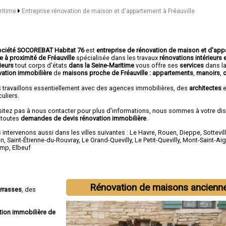
aritime
Entreprise rénovation de maison et d'appartement à Fréauville
ociété SOCOREBAT Habitat 76
est
entreprise de rénovation de maison et d'ap
e à proximité de Fréauville
spécialisée dans les travaux
rénovations intérieurs 
ieurs
tout corps d'états
dans la Seine-Maritime
vous offre ses
services
dans l
vation immobilière
de
maisons proche de Fréauville :
appartements
,
manoirs
,
 travaillons essentiellement avec des agences immobilières, des
architectes
e
culiers.
sitez pas à nous contacter pour plus d'informations, nous sommes à votre di
 toutes
demandes de devis rénovation immobilière
.
intervenons aussi dans les villes suivantes :
Le Havre
,
Rouen
,
Dieppe
,
Sottevil
en
,
Saint-Étienne-du-Rouvray
,
Le Grand-Quevilly
,
Le Petit-Quevilly
,
Mont-Saint-Ai
amp
,
Elbeuf
Rénovation de maisons ancienn
errasses
, des
tion immobilière de