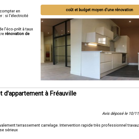
coût et budget moyen d'une rénovation
ut compter en
 si l'électricité
de l'éco-prêt à taux
tre
rénovation de
 d'appartement à Fréauville
Avis déposé le 10/1
lement terrassement carrelage. Intervention rapide très professionnel travaux
se sérieux