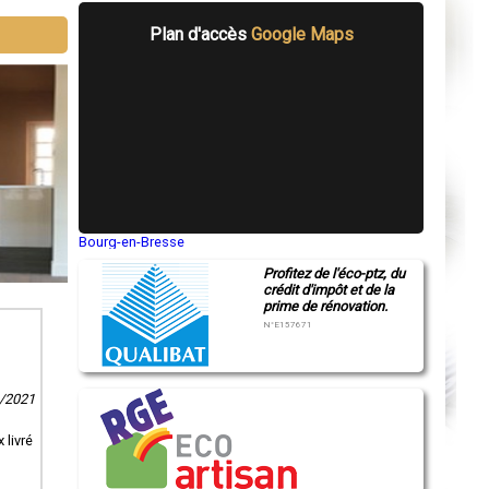
Plan d'accès
Google Maps
Bourg-en-Bresse
Saint-Quentin
Profitez de l'éco-ptz, du
Montluçon
crédit d'impôt et de la
Manosque
prime de rénovation.
Gap
Nice
N°E157671
Annonay
Charleville-Mézières
Pamiers
Troyes
1/2021
Narbonne
Rodez
Marseille
 livré
Caen
Aurillac
Angoulême