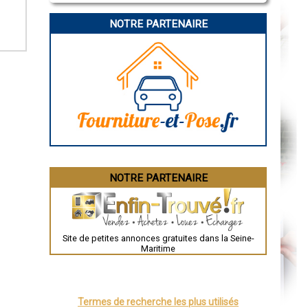
La Rochelle
Bourges
NOTRE PARTENAIRE
Brive-la-Gaillarde
Dijon
Saint-Brieuc
Guéret
Périgueux
Besançon
Valence
Évreux
Chartres
Brest
Nîmes
Toulouse
Auch
Bordeaux
Montpellier
NOTRE PARTENAIRE
Rennes
Châteauroux
Tours
Grenoble
Dole
Mont-de-Marsan
Site de petites annonces gratuites dans la Seine-
Blois
Maritime
Saint-Étienne
Le Puy-en-Velay
Nantes
Orléans
Cahors
Termes de recherche les plus utilisés