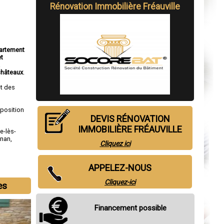
Rénovation Immobilière Fréauville
partement
et
a
châteaux
.
t des
sposition
DEVIS RÉNOVATION
IMMOBILIÈRE FRÉAUVILLE
le-lès-
gnan
,
Cliquez ici
APPELEZ-NOUS
Cliquez-ici
es
Financement possible