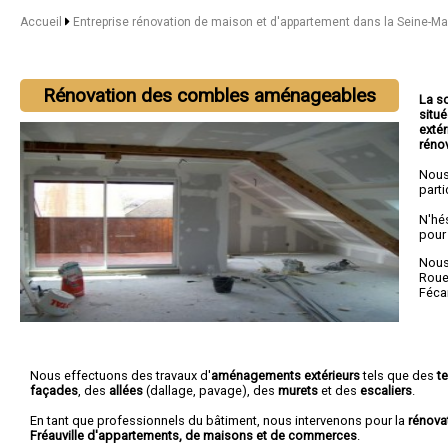
Accueil
Entreprise rénovation de maison et d'appartement dans la Seine-M
Rénovation des combles aménageables
La s
situé
extér
réno
Nous
parti
N'hé
pour
Nous 
Rou
Féc
Nous effectuons des travaux d'
aménagements extérieurs
tels que des
t
façades
, des
allées
(dallage, pavage), des
murets
et des
escaliers
.
En tant que professionnels du bâtiment, nous intervenons pour la
rénova
Fréauville d'appartements, de maisons et de commerces
.