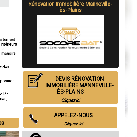
Rénovation Immobilière Manneville-
ès-Plains
partement
intérieurs
 la
,
manoirs
,
t des
DEVIS RÉNOVATION
sposition
IMMOBILIÈRE MANNEVILLE-
ÈS-PLAINS
le-lès-
gnan
,
Cliquez ici
APPELEZ-NOUS
es
Cliquez-ici