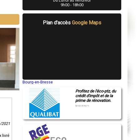
Du Lundi au vendredi
9h00 - 18h00
Plan d'accès
Google Maps
Bourg-en-Bresse
Saint-Quentin
Profitez de l'éco-ptz, du
Montluçon
crédit d'impôt et de la
Manosque
prime de rénovation.
Gap
Nice
N°E157671
Annonay
Charleville-Mézières
Pamiers
1/2021
Troyes
Narbonne
Rodez
 livré
Marseille