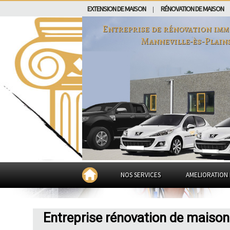
EXTENSION DE MAISON
RÉNOVATION DE MAISON
|
Entreprise de rénovation imm
Manneville-ès-Plain
NOS SERVICES
AMELIORATION 
Entreprise rénovation de maison