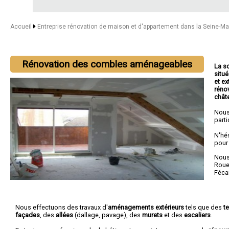
Accueil
Entreprise rénovation de maison et d'appartement dans la Seine-M
Rénovation des combles aménageables
La s
situ
et ex
réno
chât
Nous
parti
N'hé
pour
Nous 
Rou
Féc
Nous effectuons des travaux d'
aménagements extérieurs
tels que des
t
façades
, des
allées
(dallage, pavage), des
murets
et des
escaliers
.