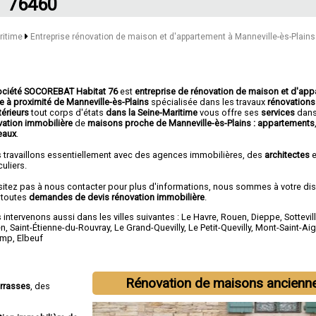
76460
aritime
Entreprise rénovation de maison et d'appartement à Manneville-ès-Plains
ociété SOCOREBAT Habitat 76
est
entreprise de rénovation de maison et d'ap
ée à proximité de Manneville-ès-Plains
spécialisée dans les travaux
rénovations 
térieurs
tout corps d'états
dans la Seine-Maritime
vous offre ses
services
dans
vation immobilière
de
maisons proche de Manneville-ès-Plains :
appartements
eaux
.
 travaillons essentiellement avec des agences immobilières, des
architectes
e
culiers.
sitez pas à nous contacter pour plus d'informations, nous sommes à votre di
 toutes
demandes de devis rénovation immobilière
.
intervenons aussi dans les villes suivantes :
Le Havre
,
Rouen
,
Dieppe
,
Sottevil
en
,
Saint-Étienne-du-Rouvray
,
Le Grand-Quevilly
,
Le Petit-Quevilly
,
Mont-Saint-Ai
amp
,
Elbeuf
Rénovation de maisons ancienn
errasses
, des