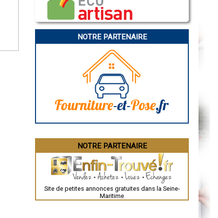
Caen
Aurillac
Angoulême
La Rochelle
Bourges
NOTRE PARTENAIRE
Brive-la-Gaillarde
Dijon
Saint-Brieuc
Guéret
Périgueux
Besançon
Valence
Évreux
Chartres
Brest
Nîmes
Toulouse
Auch
Bordeaux
Montpellier
NOTRE PARTENAIRE
Rennes
Châteauroux
Tours
Grenoble
Dole
Mont-de-Marsan
Site de petites annonces gratuites dans la Seine-
Blois
Maritime
Saint-Étienne
Le Puy-en-Velay
Nantes