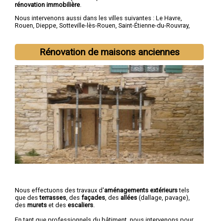
rénovation immobilière
.
Nous intervenons aussi dans les villes suivantes :
Le Havre
,
Rouen
,
Dieppe
,
Sotteville-lès-Rouen
,
Saint-Étienne-du-Rouvray
,
Le Grand-Quevilly
,
Le Petit-Quevilly
,
Mont-Saint-Aignan
,
Fécamp
,
Elbeuf
Rénovation de maisons anciennes
Nous effectuons des travaux d'
aménagements extérieurs
tels
que des
terrasses
, des
façades
, des
allées
(dallage, pavage),
des
murets
et des
escaliers
.
En tant que professionnels du bâtiment, nous intervenons pour