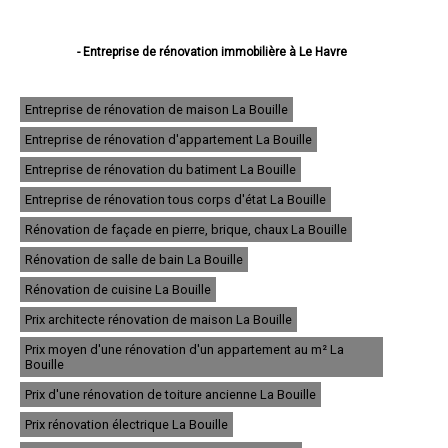
- Entreprise de rénovation immobilière à Le Havre
- Entreprise de rénovation immobilière à Rouen
- Entreprise de rénovation immobilière à Dieppe
- Entreprise de rénovation immobilière à Sotteville-lès-Rouen
Entreprise de rénovation de maison La Bouille
- Entreprise de rénovation immobilière à Saint-Étienne-du-Rouvray
Entreprise de rénovation d'appartement La Bouille
- Entreprise de rénovation immobilière à Le Grand-Quevilly
- Entreprise de rénovation immobilière à Le Petit-Quevilly
Entreprise de rénovation du batiment La Bouille
- Entreprise de rénovation immobilière à Mont-Saint-Aignan
- Entreprise de rénovation immobilière à Fécamp
Entreprise de rénovation tous corps d'état La Bouille
- Entreprise de rénovation immobilière à Elbeuf
Rénovation de façade en pierre, brique, chaux La Bouille
- Entreprise de rénovation immobilière à Montivilliers
- Entreprise de rénovation immobilière à Canteleu
Rénovation de salle de bain La Bouille
- Entreprise de rénovation immobilière à Bois-Guillaume
- Entreprise de rénovation immobilière à Barentin
Rénovation de cuisine La Bouille
- Entreprise de rénovation immobilière à Bolbec
Prix architecte rénovation de maison La Bouille
- Entreprise de rénovation immobilière à Oissel
- Entreprise de rénovation immobilière à Yvetot
Prix moyen d'une rénovation d'un appartement au m² La
- Entreprise de rénovation immobilière à Maromme
Bouille
- Entreprise de rénovation immobilière à Déville-lès-Rouen
Prix d'une rénovation de toiture ancienne La Bouille
- Entreprise de rénovation immobilière à Caudebec-lès-Elbeuf
- Entreprise de rénovation immobilière à Grand-Couronne
Prix rénovation électrique La Bouille
- Entreprise de rénovation immobilière à Darnétal
- Entreprise de rénovation immobilière à Lillebonne