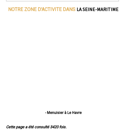
LA SEINE-MARITIME
NOTRE ZONE D'ACTIVITE DANS
- Menuisier à Le Havre
- Menuisier à Rouen
- Menuisier à Dieppe
Cette page a été consulté 3420 fois.
- Menuisier à Sotteville-lès-Rouen