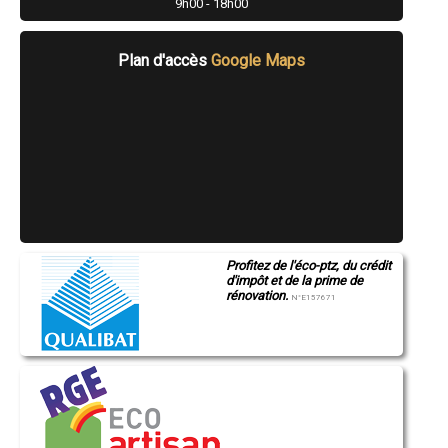
9h00 - 18h00
- Menuisier à Blangy-sur-Bresle
- Menuisier à Amfreville-la-Mi-Voie
- Menuisier à Boos
Plan d'accès
Google Maps
- Menuisier à Cany-Barville
- Menuisier à Goderville
- Menuisier à Épouville
- Menuisier à Criel-sur-Mer
- Menuisier à Fontaine-la-Mallet
- Menuisier à Doudeville
- Menuisier à Gruchet-le-Valasse
- Menuisier à Saint-Jacques-sur-Darnétal
- Menuisier à Gainneville
- Menuisier à Arques-la-Bataille
- Menuisier à Houppeville
- Menuisier à Isneauville
Profitez de l'éco-ptz, du crédit
- Menuisier à Saint-Saëns
d'impôt et de la prime de
- Menuisier à Aumale
rénovation.
N°E157671
- Menuisier à Caudebec-en-Caux
- Menuisier à Yerville
- Menuisier à Tourville-la-Rivière
- Menuisier à Criquetot-l'Esneval
- Menuisier à Saint-Pierre-de-Varengeville
- Menuisier à La Londe
- Menuisier à Belbeuf
- Menuisier à Envermeu