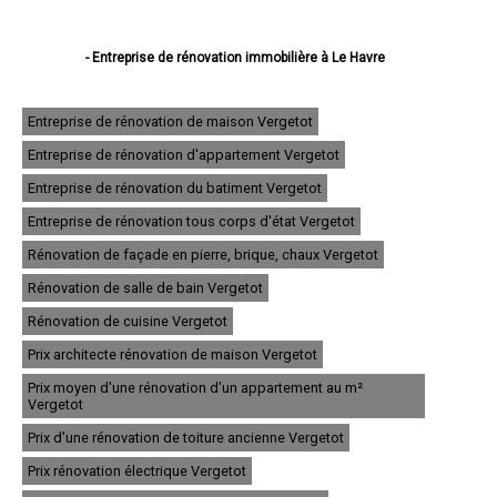
- Entreprise de rénovation immobilière à Le Havre
- Entreprise de rénovation immobilière à Rouen
- Entreprise de rénovation immobilière à Dieppe
- Entreprise de rénovation immobilière à Sotteville-lès-Rouen
Entreprise de rénovation de maison Vergetot
- Entreprise de rénovation immobilière à Saint-Étienne-du-Rouvray
Entreprise de rénovation d'appartement Vergetot
- Entreprise de rénovation immobilière à Le Grand-Quevilly
- Entreprise de rénovation immobilière à Le Petit-Quevilly
Entreprise de rénovation du batiment Vergetot
- Entreprise de rénovation immobilière à Mont-Saint-Aignan
- Entreprise de rénovation immobilière à Fécamp
Entreprise de rénovation tous corps d'état Vergetot
- Entreprise de rénovation immobilière à Elbeuf
Rénovation de façade en pierre, brique, chaux Vergetot
- Entreprise de rénovation immobilière à Montivilliers
- Entreprise de rénovation immobilière à Canteleu
Rénovation de salle de bain Vergetot
- Entreprise de rénovation immobilière à Bois-Guillaume
- Entreprise de rénovation immobilière à Barentin
Rénovation de cuisine Vergetot
- Entreprise de rénovation immobilière à Bolbec
Prix architecte rénovation de maison Vergetot
- Entreprise de rénovation immobilière à Oissel
- Entreprise de rénovation immobilière à Yvetot
Prix moyen d'une rénovation d'un appartement au m²
- Entreprise de rénovation immobilière à Maromme
Vergetot
- Entreprise de rénovation immobilière à Déville-lès-Rouen
Prix d'une rénovation de toiture ancienne Vergetot
- Entreprise de rénovation immobilière à Caudebec-lès-Elbeuf
- Entreprise de rénovation immobilière à Grand-Couronne
Prix rénovation électrique Vergetot
- Entreprise de rénovation immobilière à Darnétal
- Entreprise de rénovation immobilière à Lillebonne