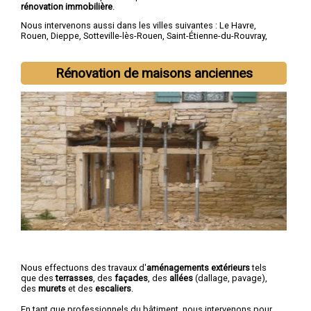
rénovation immobilière
.
Nous intervenons aussi dans les villes suivantes :
Le Havre
,
Rouen
,
Dieppe
,
Sotteville-lès-Rouen
,
Saint-Étienne-du-Rouvray
,
Le Grand-Quevilly
,
Le Petit-Quevilly
,
Mont-Saint-Aignan
,
Fécamp
,
Elbeuf
Rénovation de maisons anciennes
Nous effectuons des travaux d'
aménagements extérieurs
tels
que des
terrasses
, des
façades
, des
allées
(dallage, pavage),
des
murets
et des
escaliers
.
En tant que professionnels du bâtiment, nous intervenons pour