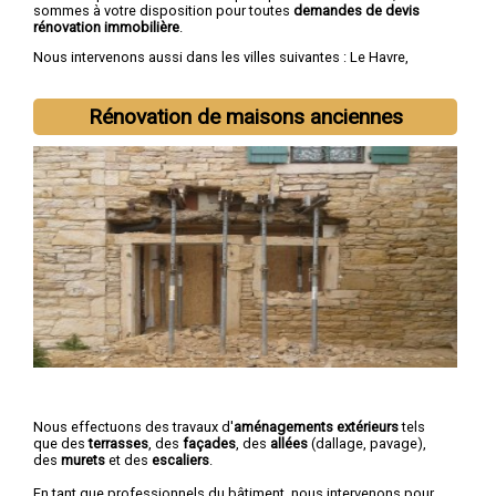
sommes à votre disposition pour toutes
demandes de devis
rénovation immobilière
.
Nous intervenons aussi dans les villes suivantes :
Le Havre
,
Rouen
,
Dieppe
,
Sotteville-lès-Rouen
,
Saint-Étienne-du-Rouvray
,
Le Grand-Quevilly
,
Le Petit-Quevilly
,
Mont-Saint-Aignan
,
Fécamp
,
Elbeuf
Rénovation de maisons anciennes
Nous effectuons des travaux d'
aménagements extérieurs
tels
que des
terrasses
, des
façades
, des
allées
(dallage, pavage),
des
murets
et des
escaliers
.
En tant que professionnels du bâtiment, nous intervenons pour