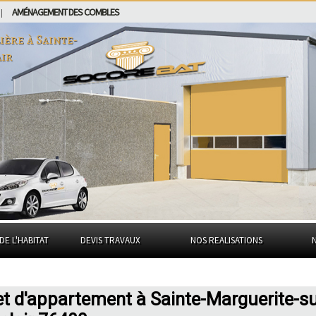
AMÉNAGEMENT DES COMBLES
|
ière à
Sainte-
ir
DE L'HABITAT
DEVIS TRAVAUX
NOS REALISATIONS
et d'appartement à Sainte-Marguerite-su