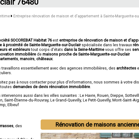
clair 76480
aritime
Entreprise rénovation de maison et d'appartement à Sainte-Marguerite-su
ociété SOCOREBAT Habitat 76
est
entreprise de rénovation de maison et d'ap
e à proximité de Sainte-Marguerite-sur-Duclair
spécialisée dans les travaux
rén
ieurs et extérieurs
tout corps d'états
dans la Seine-Maritime
vous offre ses
ser
novation immobilière
de
maisons proche de Sainte-Marguerite-sur-Duclair
artements
,
manoirs
,
châteaux
.
 travaillons essentiellement avec des agences immobilières, des
architectes
e
culiers.
sitez pas à nous contacter pour plus d'informations, nous sommes à votre di
 toutes
demandes de devis rénovation immobilière
.
intervenons aussi dans les villes suivantes :
Le Havre
,
Rouen
,
Dieppe
,
Sottevil
en
,
Saint-Étienne-du-Rouvray
,
Le Grand-Quevilly
,
Le Petit-Quevilly
,
Mont-Saint-Ai
amp
,
Elbeuf
Rénovation de maisons ancienn
errasses
, des