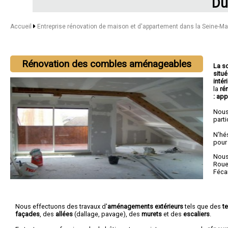
Du
Accueil
Entreprise rénovation de maison et d'appartement dans la Seine-M
Rénovation des combles aménageables
La s
situé
intér
la
ré
:
app
Nous
parti
N'hé
pour
Nous 
Rou
Féc
Nous effectuons des travaux d'
aménagements extérieurs
tels que des
t
façades
, des
allées
(dallage, pavage), des
murets
et des
escaliers
.