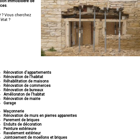
tion immobilière de
rces
.
r
? Vous cherchez
état ?
Rénovation d'appartements
Rénovation de l'habitat
Réhabilitation de maisons
Rénovation de commerces
Rénovation de bureaux
Amélioraton de l'habitat
Rénovation de mairie
Garage
Maçonnerie
Rénovation de murs en pierres apparentes
Parement de briques
Enduits de décoration
Peinture extérieure
Ravalement extérieur
Jointoiement de moellons et briques