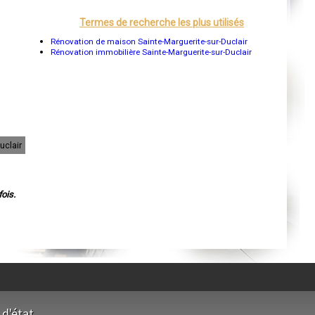
Orléans
Cahors
Termes de recherche les plus utilisés
Agen
Mende
Rénovation de maison Sainte-Marguerite-sur-Duclair
Angers
Rénovation immobilière Sainte-Marguerite-sur-Duclair
Cherbourg-Octeville
Reims
Saint-Dizier
Laval
Nancy
Verdun
Lorient
Metz
uclair
Nevers
Lille
Beauvais
Alençon
Calais
ois.
Clermont-Ferrand
Pau
Tarbes
Perpignan
Strasbourg
Mulhouse
Lyon
Vesoul
Chalon-sur-Saône
Le Mans
Chambéry
 d'état
Annecy