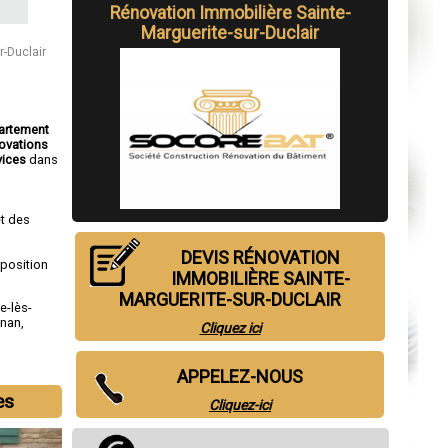
Rénovation Immobilière Sainte-
Marguerite-sur-Duclair
r-Duclair
partement
ovations
vices
dans
t des
DEVIS RÉNOVATION
sposition
IMMOBILIÈRE SAINTE-
MARGUERITE-SUR-DUCLAIR
le-lès-
gnan
,
Cliquez ici
APPELEZ-NOUS
es
Cliquez-ici