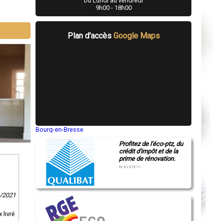
Du Lundi au vendredi
9h00 - 18h00
Plan d'accès
Google Maps
Bourg-en-Bresse
Saint-Quentin
Profitez de l'éco-ptz, du
Montluçon
crédit d'impôt et de la
Manosque
prime de rénovation.
Gap
Nice
N°E157671
Annonay
Charleville-Mézières
Pamiers
1/2021
Troyes
Narbonne
Rodez
 livré
Marseille