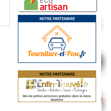
Caen
Aurillac
Angoulême
La Rochelle
Bourges
NOTRE PARTENAIRE
Brive-la-Gaillarde
Dijon
Saint-Brieuc
Guéret
Périgueux
Besançon
Valence
Évreux
Chartres
Brest
Nîmes
Toulouse
Auch
Bordeaux
Montpellier
NOTRE PARTENAIRE
Rennes
Châteauroux
Tours
Grenoble
Dole
Mont-de-Marsan
Site de petites annonces gratuites dans la Seine-
Blois
Maritime
Saint-Étienne
Le Puy-en-Velay
Nantes