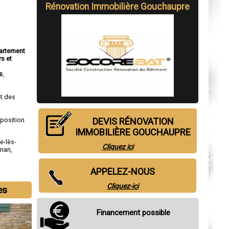
Rénovation Immobilière Gouchaupre
partement
rs et
a
s
,
t des
sposition
DEVIS RÉNOVATION
IMMOBILIÈRE GOUCHAUPRE
le-lès-
Cliquez ici
gnan
,
APPELEZ-NOUS
Cliquez-ici
es
Financement possible