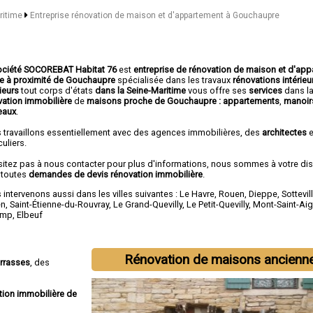
aritime
Entreprise rénovation de maison et d'appartement à Gouchaupre
ociété SOCOREBAT Habitat 76
est
entreprise de rénovation de maison et d'ap
ée à proximité de Gouchaupre
spécialisée dans les travaux
rénovations intérieu
ieurs
tout corps d'états
dans la Seine-Maritime
vous offre ses
services
dans l
vation immobilière
de
maisons proche de Gouchaupre :
appartements
,
manoir
eaux
.
 travaillons essentiellement avec des agences immobilières, des
architectes
e
culiers.
sitez pas à nous contacter pour plus d'informations, nous sommes à votre di
 toutes
demandes de devis rénovation immobilière
.
intervenons aussi dans les villes suivantes :
Le Havre
,
Rouen
,
Dieppe
,
Sottevil
en
,
Saint-Étienne-du-Rouvray
,
Le Grand-Quevilly
,
Le Petit-Quevilly
,
Mont-Saint-Ai
amp
,
Elbeuf
Rénovation de maisons ancienn
errasses
, des
tion immobilière de