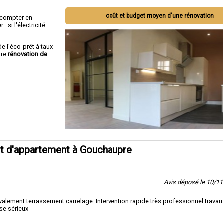
coût et budget moyen d'une rénovation
ut compter en
 si l'électricité
de l'éco-prêt à taux
tre
rénovation de
t d'appartement à Gouchaupre
Avis déposé le 10/1
lement terrassement carrelage. Intervention rapide très professionnel travaux
se sérieux