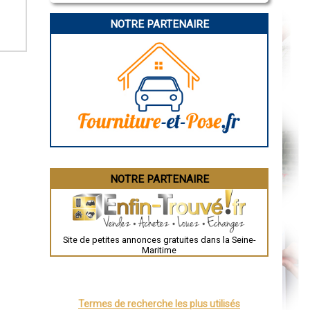
La Rochelle
Bourges
NOTRE PARTENAIRE
Brive-la-Gaillarde
Dijon
Saint-Brieuc
Guéret
Périgueux
Besançon
Valence
Évreux
Chartres
Brest
Nîmes
Toulouse
Auch
Bordeaux
Montpellier
NOTRE PARTENAIRE
Rennes
Châteauroux
Tours
Grenoble
Dole
Mont-de-Marsan
Site de petites annonces gratuites dans la Seine-
Blois
Maritime
Saint-Étienne
Le Puy-en-Velay
Nantes
Orléans
Cahors
Termes de recherche les plus utilisés