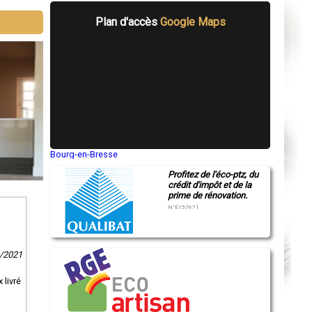
Plan d'accès
Google Maps
Bourg-en-Bresse
Saint-Quentin
Profitez de l'éco-ptz, du
Montluçon
crédit d'impôt et de la
Manosque
prime de rénovation.
Gap
Nice
N°E157671
Annonay
Charleville-Mézières
Pamiers
Troyes
1/2021
Narbonne
Rodez
Marseille
 livré
Caen
Aurillac
Angoulême