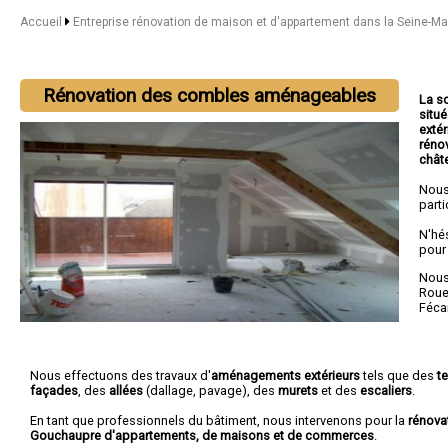
Accueil
Entreprise rénovation de maison et d'appartement dans la Seine-M
Rénovation des combles aménageables
La s
situ
extér
réno
chât
Nous
parti
N'hé
pour
Nous 
Rou
Féc
Nous effectuons des travaux d'
aménagements extérieurs
tels que des
t
façades
, des
allées
(dallage, pavage), des
murets
et des
escaliers
.
En tant que professionnels du bâtiment, nous intervenons pour la
rénova
Gouchaupre d'appartements, de maisons et de commerces
.