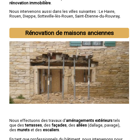
rénovation immobilière
.
Nous intervenons aussi dans les villes suivantes :
Le Havre
,
Rouen
,
Dieppe
,
Sotteville-lès-Rouen
,
Saint-Étienne-du-Rouvray
,
Le Grand-Quevilly
,
Le Petit-Quevilly
,
Mont-Saint-Aignan
,
Fécamp
,
Elbeuf
Rénovation de maisons anciennes
Nous effectuons des travaux d'
aménagements extérieurs
tels
que des
terrasses
, des
façades
, des
allées
(dallage, pavage),
des
murets
et des
escaliers
.
En tant que professionnels du bâtiment, nous intervenons pour