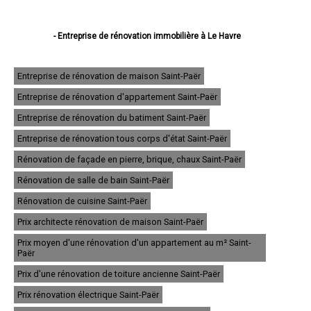
- Entreprise de rénovation immobilière à Le Havre
- Entreprise de rénovation immobilière à Rouen
- Entreprise de rénovation immobilière à Dieppe
- Entreprise de rénovation immobilière à Sotteville-lès-Rouen
Entreprise de rénovation de maison Saint-Paër
- Entreprise de rénovation immobilière à Saint-Étienne-du-Rouvray
Entreprise de rénovation d'appartement Saint-Paër
- Entreprise de rénovation immobilière à Le Grand-Quevilly
- Entreprise de rénovation immobilière à Le Petit-Quevilly
Entreprise de rénovation du batiment Saint-Paër
- Entreprise de rénovation immobilière à Mont-Saint-Aignan
- Entreprise de rénovation immobilière à Fécamp
Entreprise de rénovation tous corps d'état Saint-Paër
- Entreprise de rénovation immobilière à Elbeuf
Rénovation de façade en pierre, brique, chaux Saint-Paër
- Entreprise de rénovation immobilière à Montivilliers
- Entreprise de rénovation immobilière à Canteleu
Rénovation de salle de bain Saint-Paër
- Entreprise de rénovation immobilière à Bois-Guillaume
- Entreprise de rénovation immobilière à Barentin
Rénovation de cuisine Saint-Paër
- Entreprise de rénovation immobilière à Bolbec
Prix architecte rénovation de maison Saint-Paër
- Entreprise de rénovation immobilière à Oissel
- Entreprise de rénovation immobilière à Yvetot
Prix moyen d'une rénovation d'un appartement au m² Saint-
- Entreprise de rénovation immobilière à Maromme
Paër
- Entreprise de rénovation immobilière à Déville-lès-Rouen
Prix d'une rénovation de toiture ancienne Saint-Paër
- Entreprise de rénovation immobilière à Caudebec-lès-Elbeuf
- Entreprise de rénovation immobilière à Grand-Couronne
Prix rénovation électrique Saint-Paër
- Entreprise de rénovation immobilière à Darnétal
- Entreprise de rénovation immobilière à Lillebonne