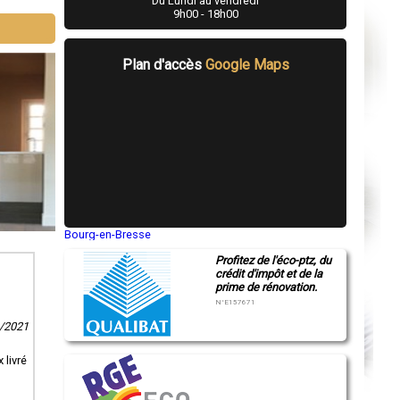
Du Lundi au vendredi
9h00 - 18h00
Plan d'accès
Google Maps
Bourg-en-Bresse
Saint-Quentin
Profitez de l'éco-ptz, du
Montluçon
crédit d'impôt et de la
Manosque
prime de rénovation.
Gap
Nice
N°E157671
Annonay
1/2021
Charleville-Mézières
Pamiers
Troyes
 livré
Narbonne
Rodez
Marseille