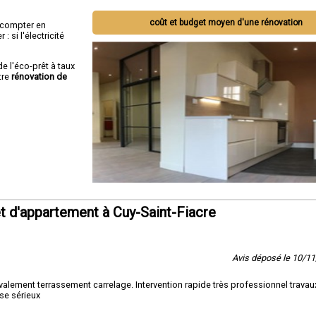
coût et budget moyen d'une rénovation
ut compter en
 si l'électricité
de l'éco-prêt à taux
tre
rénovation de
 d'appartement à Cuy-Saint-Fiacre
Avis déposé le 10/1
lement terrassement carrelage. Intervention rapide très professionnel travaux
se sérieux