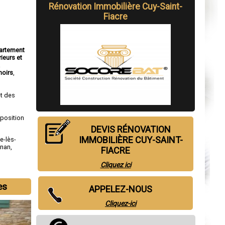
Rénovation Immobilière Cuy-Saint-
Fiacre
partement
rieurs et
a
oirs
,
t des
sposition
DEVIS RÉNOVATION
IMMOBILIÈRE CUY-SAINT-
le-lès-
gnan
,
FIACRE
Cliquez ici
es
APPELEZ-NOUS
Cliquez-ici