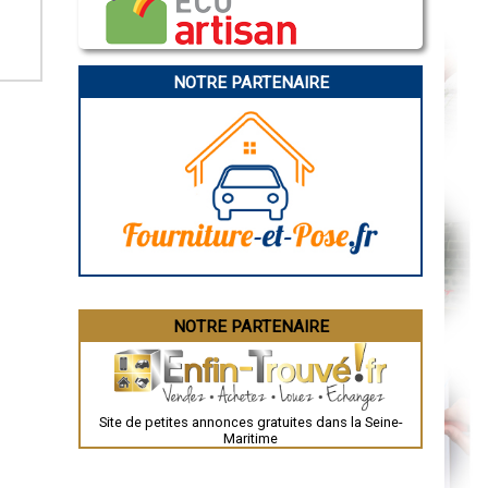
Caen
Aurillac
Angoulême
La Rochelle
Bourges
NOTRE PARTENAIRE
Brive-la-Gaillarde
Dijon
Saint-Brieuc
Guéret
Périgueux
Besançon
Valence
Évreux
Chartres
Brest
Nîmes
Toulouse
Auch
Bordeaux
Montpellier
NOTRE PARTENAIRE
Rennes
Châteauroux
Tours
Grenoble
Dole
Mont-de-Marsan
Site de petites annonces gratuites dans la Seine-
Blois
Maritime
Saint-Étienne
Le Puy-en-Velay
Nantes