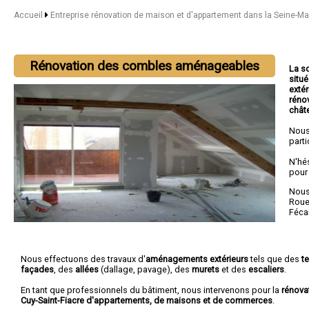
Accueil
Entreprise rénovation de maison et d'appartement dans la Seine-M
Rénovation des combles aménageables
La s
situé
extér
réno
chât
Nous
parti
N'hé
pour
Nous 
Rou
Féc
Nous effectuons des travaux d'
aménagements extérieurs
tels que des
t
façades
, des
allées
(dallage, pavage), des
murets
et des
escaliers
.
En tant que professionnels du bâtiment, nous intervenons pour la
rénova
Cuy-Saint-Fiacre d'appartements, de maisons et de commerces
.