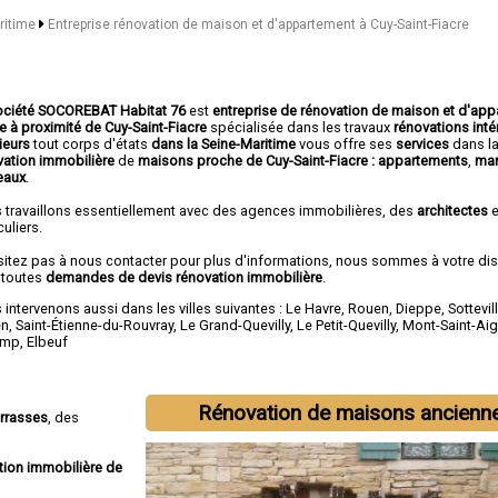
aritime
Entreprise rénovation de maison et d'appartement à Cuy-Saint-Fiacre
ociété SOCOREBAT Habitat 76
est
entreprise de rénovation de maison et d'ap
e à proximité de Cuy-Saint-Fiacre
spécialisée dans les travaux
rénovations inté
ieurs
tout corps d'états
dans la Seine-Maritime
vous offre ses
services
dans l
vation immobilière
de
maisons proche de Cuy-Saint-Fiacre :
appartements
,
man
eaux
.
 travaillons essentiellement avec des agences immobilières, des
architectes
e
culiers.
sitez pas à nous contacter pour plus d'informations, nous sommes à votre di
 toutes
demandes de devis rénovation immobilière
.
intervenons aussi dans les villes suivantes :
Le Havre
,
Rouen
,
Dieppe
,
Sottevil
en
,
Saint-Étienne-du-Rouvray
,
Le Grand-Quevilly
,
Le Petit-Quevilly
,
Mont-Saint-Ai
amp
,
Elbeuf
Rénovation de maisons ancienn
errasses
, des
tion immobilière de