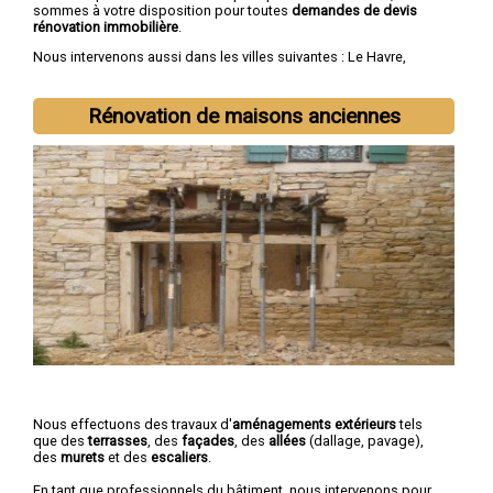
sommes à votre disposition pour toutes
demandes de devis
rénovation immobilière
.
Nous intervenons aussi dans les villes suivantes :
Le Havre
,
Rouen
,
Dieppe
,
Sotteville-lès-Rouen
,
Saint-Étienne-du-Rouvray
,
Le Grand-Quevilly
,
Le Petit-Quevilly
,
Mont-Saint-Aignan
,
Fécamp
,
Elbeuf
Rénovation de maisons anciennes
Nous effectuons des travaux d'
aménagements extérieurs
tels
que des
terrasses
, des
façades
, des
allées
(dallage, pavage),
des
murets
et des
escaliers
.
En tant que professionnels du bâtiment, nous intervenons pour