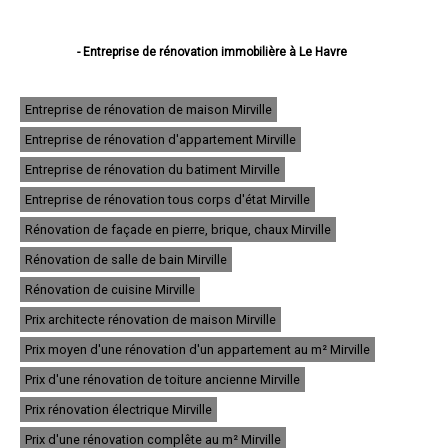
- Entreprise de rénovation immobilière à Le Havre
- Entreprise de rénovation immobilière à Rouen
- Entreprise de rénovation immobilière à Dieppe
- Entreprise de rénovation immobilière à Sotteville-lès-Rouen
Entreprise de rénovation de maison Mirville
- Entreprise de rénovation immobilière à Saint-Étienne-du-Rouvray
Entreprise de rénovation d'appartement Mirville
- Entreprise de rénovation immobilière à Le Grand-Quevilly
- Entreprise de rénovation immobilière à Le Petit-Quevilly
Entreprise de rénovation du batiment Mirville
- Entreprise de rénovation immobilière à Mont-Saint-Aignan
- Entreprise de rénovation immobilière à Fécamp
Entreprise de rénovation tous corps d'état Mirville
- Entreprise de rénovation immobilière à Elbeuf
Rénovation de façade en pierre, brique, chaux Mirville
- Entreprise de rénovation immobilière à Montivilliers
- Entreprise de rénovation immobilière à Canteleu
Rénovation de salle de bain Mirville
- Entreprise de rénovation immobilière à Bois-Guillaume
- Entreprise de rénovation immobilière à Barentin
Rénovation de cuisine Mirville
- Entreprise de rénovation immobilière à Bolbec
Prix architecte rénovation de maison Mirville
- Entreprise de rénovation immobilière à Oissel
- Entreprise de rénovation immobilière à Yvetot
Prix moyen d'une rénovation d'un appartement au m² Mirville
- Entreprise de rénovation immobilière à Maromme
- Entreprise de rénovation immobilière à Déville-lès-Rouen
Prix d'une rénovation de toiture ancienne Mirville
- Entreprise de rénovation immobilière à Caudebec-lès-Elbeuf
Prix rénovation électrique Mirville
- Entreprise de rénovation immobilière à Grand-Couronne
- Entreprise de rénovation immobilière à Darnétal
Prix d'une rénovation complête au m² Mirville
- Entreprise de rénovation immobilière à Lillebonne