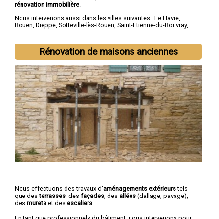
rénovation immobilière
.
Nous intervenons aussi dans les villes suivantes :
Le Havre
,
Rouen
,
Dieppe
,
Sotteville-lès-Rouen
,
Saint-Étienne-du-Rouvray
,
Le Grand-Quevilly
,
Le Petit-Quevilly
,
Mont-Saint-Aignan
,
Fécamp
,
Elbeuf
Rénovation de maisons anciennes
Nous effectuons des travaux d'
aménagements extérieurs
tels
que des
terrasses
, des
façades
, des
allées
(dallage, pavage),
des
murets
et des
escaliers
.
En tant que professionnels du bâtiment, nous intervenons pour