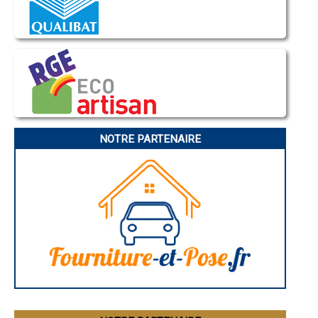
- Entreprise de rénovation immobilière à Eslettes
Nice
- Entreprise de rénovation immobilière à Saint-Martin-du-Manoir
Annonay
Charleville-Mézières
- Entreprise de rénovation immobilière à Étretat
Pamiers
- Entreprise de rénovation immobilière à Martin-Église
Troyes
- Entreprise de rénovation immobilière à Bosc-le-Hard
Narbonne
- Entreprise de rénovation immobilière à Sainte-Marie-des-Champs
Rodez
- Entreprise de rénovation immobilière à Turretot
Marseille
Caen
- Entreprise de rénovation immobilière à Fontaine-le-Bourg
Aurillac
- Entreprise de rénovation immobilière à Saint-Laurent-de-Brèvedent
Angoulême
- Entreprise de rénovation immobilière à Saint-Martin-de-Boscherville
La Rochelle
- Entreprise de rénovation immobilière à Buchy
Bourges
NOTRE PARTENAIRE
- Entreprise de rénovation immobilière à Angerville-l'Orcher
Brive-la-Gaillarde
Dijon
- Entreprise de rénovation immobilière à Roumare
Saint-Brieuc
- Entreprise de rénovation immobilière à Cauville-sur-Mer
Guéret
- Entreprise de rénovation immobilière à Yébleron
Périgueux
- Entreprise de rénovation immobilière à Incheville
Besançon
- Entreprise de rénovation immobilière à Montmain
Valence
Évreux
- Entreprise de rénovation immobilière à Limésy
Chartres
- Entreprise de rénovation immobilière à Val-de-Saâne
Brest
- Entreprise de rénovation immobilière à Gaillefontaine
Nîmes
- Entreprise de rénovation immobilière à Tancarville
Toulouse
- Entreprise de rénovation immobilière à Saint-Aubin-Routot
Auch
Bordeaux
- Entreprise de rénovation immobilière à Sahurs
Montpellier
- Entreprise de rénovation immobilière à Bréauté
Rennes
- Entreprise de rénovation immobilière à Saint-Martin-en-Campagne
Châteauroux