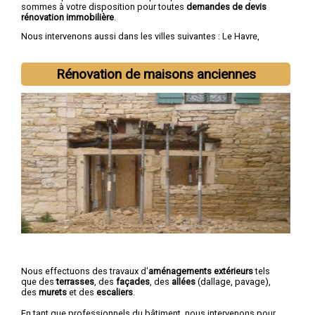
sommes à votre disposition pour toutes
demandes de devis
rénovation immobilière
.
Nous intervenons aussi dans les villes suivantes :
Le Havre
,
Rouen
,
Dieppe
,
Sotteville-lès-Rouen
,
Saint-Étienne-du-Rouvray
,
Le Grand-Quevilly
,
Le Petit-Quevilly
,
Mont-Saint-Aignan
,
Fécamp
,
Elbeuf
Rénovation de maisons anciennes
Nous effectuons des travaux d'
aménagements extérieurs
tels
que des
terrasses
, des
façades
, des
allées
(dallage, pavage),
des
murets
et des
escaliers
.
En tant que professionnels du bâtiment, nous intervenons pour