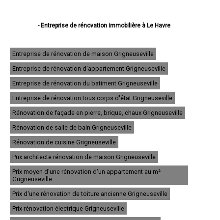
- Entreprise de rénovation immobilière à Le Havre
- Entreprise de rénovation immobilière à Rouen
- Entreprise de rénovation immobilière à Dieppe
- Entreprise de rénovation immobilière à Sotteville-lès-Rouen
Entreprise de rénovation de maison Grigneuseville
- Entreprise de rénovation immobilière à Saint-Étienne-du-Rouvray
Entreprise de rénovation d'appartement Grigneuseville
- Entreprise de rénovation immobilière à Le Grand-Quevilly
- Entreprise de rénovation immobilière à Le Petit-Quevilly
Entreprise de rénovation du batiment Grigneuseville
- Entreprise de rénovation immobilière à Mont-Saint-Aignan
- Entreprise de rénovation immobilière à Fécamp
Entreprise de rénovation tous corps d'état Grigneuseville
- Entreprise de rénovation immobilière à Elbeuf
Rénovation de façade en pierre, brique, chaux Grigneuseville
- Entreprise de rénovation immobilière à Montivilliers
- Entreprise de rénovation immobilière à Canteleu
Rénovation de salle de bain Grigneuseville
- Entreprise de rénovation immobilière à Bois-Guillaume
- Entreprise de rénovation immobilière à Barentin
Rénovation de cuisine Grigneuseville
- Entreprise de rénovation immobilière à Bolbec
Prix architecte rénovation de maison Grigneuseville
- Entreprise de rénovation immobilière à Oissel
- Entreprise de rénovation immobilière à Yvetot
Prix moyen d'une rénovation d'un appartement au m²
- Entreprise de rénovation immobilière à Maromme
Grigneuseville
- Entreprise de rénovation immobilière à Déville-lès-Rouen
Prix d'une rénovation de toiture ancienne Grigneuseville
- Entreprise de rénovation immobilière à Caudebec-lès-Elbeuf
- Entreprise de rénovation immobilière à Grand-Couronne
Prix rénovation électrique Grigneuseville
- Entreprise de rénovation immobilière à Darnétal
- Entreprise de rénovation immobilière à Lillebonne