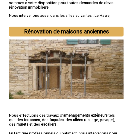
sommes à votre disposition pour toutes
demandes de devis
rénovation immobilière
.
Nous intervenons aussi dans les villes suivantes :
Le Havre
,
Rouen
,
Dieppe
,
Sotteville-lès-Rouen
,
Saint-Étienne-du-Rouvray
,
Le Grand-Quevilly
,
Le Petit-Quevilly
,
Mont-Saint-Aignan
,
Fécamp
,
Elbeuf
Rénovation de maisons anciennes
Nous effectuons des travaux d'
aménagements extérieurs
tels
que des
terrasses
, des
façades
, des
allées
(dallage, pavage),
des
murets
et des
escaliers
.
En tant que professionnels du bâtiment, nous intervenons pour