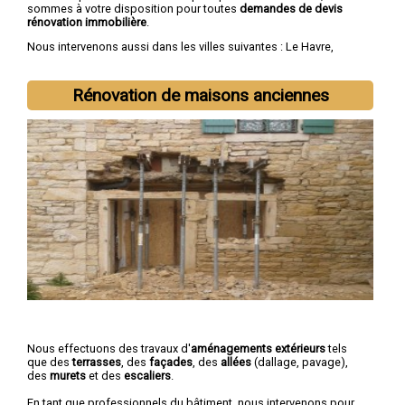
sommes à votre disposition pour toutes
demandes de devis
rénovation immobilière
.
Nous intervenons aussi dans les villes suivantes :
Le Havre
,
Rouen
,
Dieppe
,
Sotteville-lès-Rouen
,
Saint-Étienne-du-Rouvray
,
Le Grand-Quevilly
,
Le Petit-Quevilly
,
Mont-Saint-Aignan
,
Fécamp
,
Elbeuf
Rénovation de maisons anciennes
Nous effectuons des travaux d'
aménagements extérieurs
tels
que des
terrasses
, des
façades
, des
allées
(dallage, pavage),
des
murets
et des
escaliers
.
En tant que professionnels du bâtiment, nous intervenons pour