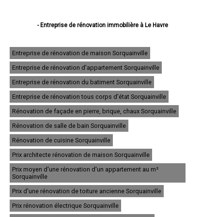
- Entreprise de rénovation immobilière à Le Havre
- Entreprise de rénovation immobilière à Rouen
- Entreprise de rénovation immobilière à Dieppe
- Entreprise de rénovation immobilière à Sotteville-lès-Rouen
Entreprise de rénovation de maison Sorquainville
- Entreprise de rénovation immobilière à Saint-Étienne-du-Rouvray
Entreprise de rénovation d'appartement Sorquainville
- Entreprise de rénovation immobilière à Le Grand-Quevilly
- Entreprise de rénovation immobilière à Le Petit-Quevilly
Entreprise de rénovation du batiment Sorquainville
- Entreprise de rénovation immobilière à Mont-Saint-Aignan
- Entreprise de rénovation immobilière à Fécamp
Entreprise de rénovation tous corps d'état Sorquainville
- Entreprise de rénovation immobilière à Elbeuf
Rénovation de façade en pierre, brique, chaux Sorquainville
- Entreprise de rénovation immobilière à Montivilliers
- Entreprise de rénovation immobilière à Canteleu
Rénovation de salle de bain Sorquainville
- Entreprise de rénovation immobilière à Bois-Guillaume
- Entreprise de rénovation immobilière à Barentin
Rénovation de cuisine Sorquainville
- Entreprise de rénovation immobilière à Bolbec
Prix architecte rénovation de maison Sorquainville
- Entreprise de rénovation immobilière à Oissel
- Entreprise de rénovation immobilière à Yvetot
Prix moyen d'une rénovation d'un appartement au m²
- Entreprise de rénovation immobilière à Maromme
Sorquainville
- Entreprise de rénovation immobilière à Déville-lès-Rouen
Prix d'une rénovation de toiture ancienne Sorquainville
- Entreprise de rénovation immobilière à Caudebec-lès-Elbeuf
- Entreprise de rénovation immobilière à Grand-Couronne
Prix rénovation électrique Sorquainville
- Entreprise de rénovation immobilière à Darnétal
- Entreprise de rénovation immobilière à Lillebonne