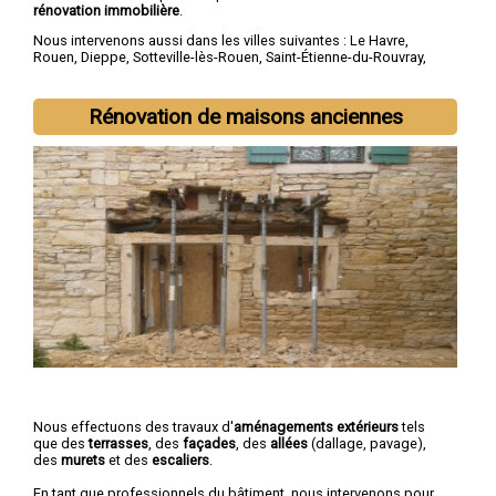
rénovation immobilière
.
Nous intervenons aussi dans les villes suivantes :
Le Havre
,
Rouen
,
Dieppe
,
Sotteville-lès-Rouen
,
Saint-Étienne-du-Rouvray
,
Le Grand-Quevilly
,
Le Petit-Quevilly
,
Mont-Saint-Aignan
,
Fécamp
,
Elbeuf
Rénovation de maisons anciennes
Nous effectuons des travaux d'
aménagements extérieurs
tels
que des
terrasses
, des
façades
, des
allées
(dallage, pavage),
des
murets
et des
escaliers
.
En tant que professionnels du bâtiment, nous intervenons pour