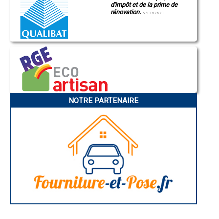
d'impôt et de la prime de
- Entreprise de démoussage de toitures à Caudebec-en-Caux
rénovation.
N°E157671
- Entreprise de démoussage de toitures à Yerville
- Entreprise de démoussage de toitures à Tourville-la-Rivière
- Entreprise de démoussage de toitures à Criquetot-l'Esneval
- Entreprise de démoussage de toitures à Saint-Pierre-de-
Varengeville
- Entreprise de démoussage de toitures à La Londe
- Entreprise de démoussage de toitures à Belbeuf
- Entreprise de démoussage de toitures à Envermeu
- Entreprise de démoussage de toitures à Luneray
- Entreprise de démoussage de toitures à Fauville-en-Caux
NOTRE PARTENAIRE
- Entreprise de démoussage de toitures à Hautot-sur-Mer
- Entreprise de démoussage de toitures à La Mailleraye-sur-Seine
- Entreprise de démoussage de toitures à La Frénaye
- Entreprise de démoussage de toitures à La Neuville-Chant-d'Oisel
- Entreprise de démoussage de toitures à Rouxmesnil-Bouteilles
- Entreprise de démoussage de toitures à Auffay
- Entreprise de démoussage de toitures à Grandes-Ventes
- Entreprise de démoussage de toitures à Villers-Écalles
- Entreprise de démoussage de toitures à Saint-Martin-du-Vivier
- Entreprise de démoussage de toitures à Bacqueville-en-Caux
- Entreprise de démoussage de toitures à Saint-Jouin-Bruneval
- Entreprise de démoussage de toitures à Saint-Léonard
- Entreprise de démoussage de toitures à Sainte-Marguerite-sur-
Duclair