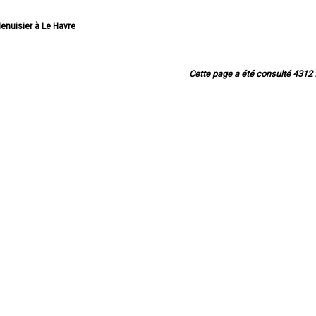
Menuisier à Le Havre
 Menuisier à Rouen
 Menuisier à Dieppe
ier à Sotteville-lès-Rouen
Cette page a été consulté 4312 f
r à Saint-Étienne-du-Rouvray
sier à Le Grand-Quevilly
isier à Le Petit-Quevilly
sier à Mont-Saint-Aignan
Menuisier à Fécamp
 Menuisier à Elbeuf
nuisier à Montivilliers
Menuisier à Canteleu
uisier à Bois-Guillaume
Menuisier à Barentin
 Menuisier à Bolbec
 Menuisier à Oissel
 Menuisier à Yvetot
enuisier à Maromme
sier à Déville-lès-Rouen
ier à Caudebec-lès-Elbeuf
isier à Grand-Couronne
Menuisier à Darnétal
enuisier à Lillebonne