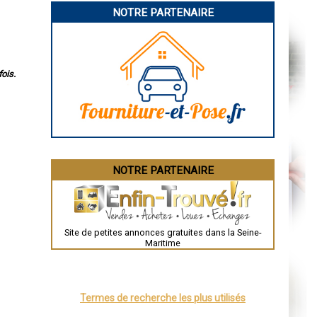
Bourges
NOTRE PARTENAIRE
Brive-la-Gaillarde
Dijon
Saint-Brieuc
Guéret
Périgueux
Besançon
ois.
Valence
Évreux
Chartres
Brest
Nîmes
Toulouse
Auch
Bordeaux
Montpellier
NOTRE PARTENAIRE
Rennes
Châteauroux
Tours
Grenoble
Dole
Mont-de-Marsan
Site de petites annonces gratuites dans la Seine-
Blois
Maritime
Saint-Étienne
Le Puy-en-Velay
Nantes
Orléans
Cahors
Termes de recherche les plus utilisés
Agen
Mende