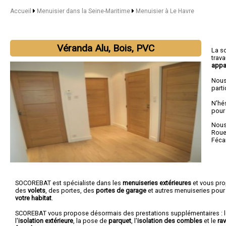
Accueil
Menuisier dans la Seine-Maritime
Menuisier à Le Havre
Véranda Alu, Bois, PVC
La s
trav
appa
Nous
parti
N'hé
pour
Nous 
Rou
Féc
SOCOREBAT est spécialiste dans les
menuiseries extérieures
et vous pr
des
volets
, des portes, des
portes de garage
et autres menuiseries pour
votre habitat
.
SCOREBAT vous propose désormais des prestations supplémentaires : 
l'
isolation extérieure
, la pose de
parquet
, l'
isolation des combles
et le
ra