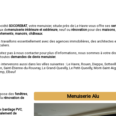
ociété
SOCOREBAT
, votre menuisier, située près de Le Havre vous offre ses
ser
aux de
menuiserie intérieure et extérieure
, neuf ou
rénovation
pour des
maisons
,
rtements
,
manoirs
,
châteaux
.
 travaillons essentiellement avec des agences immobilières, des architectes 
culiers.
sitez pas à nous contacter pour plus d'informations, nous sommes à votre di
 toutes
demandes de devis menuisier.
intervenons aussi dans les villes suivantes :
Le Havre
,
Rouen
,
Dieppe
,
Sottevil
en
,
Saint-Étienne-du-Rouvray
,
Le Grand-Quevilly
,
Le Petit-Quevilly
,
Mont-Saint-Ai
amp
,
Elbeuf
opose des
fenêtres
,
Menuiserie Alu
 la
rénovation de
le
bardage PVC
,
valement de