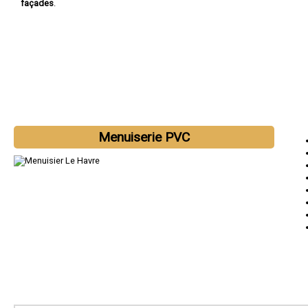
façades
.
Menuiserie PVC