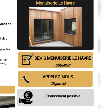
Menuiserie Le Havre
vices
en
et des
sposition
DEVIS MENUISERIE LE HAVRE
le-lès-
gnan
,
Cliquez ici
APPELEZ-NOUS
Cliquez-ici
Financement possible