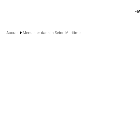
- 
-
-
- Menuis
Accueil
Menuisier dans la Seine-Maritime
- Menuisie
- Menui
- Menu
- Menui
- 
-
- Me
- 
- Men
- 
-
-
-
- M
- Menui
- Menuis
- Menu
- 
- M