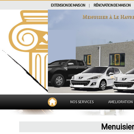
EXTENSION DE MAISON
RÉNOVATION DE MAISON
|
Menuisier à
Le Havr
NOS SERVICES
AMELIORATION 
Menuisier