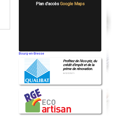
Plan d'accès
Google Maps
Bourg-en-Bresse
Saint-Quentin
Profitez de l'éco-ptz, du
Montluçon
crédit d'impôt et de la
Manosque
prime de rénovation.
Gap
Nice
N°E157671
Annonay
Charleville-Mézières
Pamiers
Troyes
Narbonne
Rodez
Marseille
Caen
Aurillac
Angoulême
La Rochelle