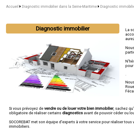
Accueil
Diagnostic immobilier dans la Seine-Maritime
Diagnostic immobili
Diagnostic immobilier
La s
acco
aurez
Nous
parti
N'hé
pour
.
Nous 
Rou
Féc
Si vous prévoyez de
vendre ou de louer votre bien immobilier
, sachez qu’
obligatoire de réaliser certains
diagnostics
avant de pouvoir céder ou lou
SOCOREBAT met son équipe d'experts à votre service pour réaliser tous 
immobiliers.