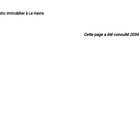
stic immobilier à Le Havre
ostic immobilier à Rouen
ostic immobilier à Dieppe
mmobilier à Sotteville-lès-Rouen
Cette page a été consulté 2034 f
obilier à Saint-Étienne-du-Rouvray
immobilier à Le Grand-Quevilly
 immobilier à Le Petit-Quevilly
immobilier à Mont-Saint-Aignan
stic immobilier à Fécamp
ostic immobilier à Elbeuf
ic immobilier à Montivilliers
stic immobilier à Canteleu
c immobilier à Bois-Guillaume
stic immobilier à Barentin
ostic immobilier à Bolbec
ostic immobilier à Oissel
ostic immobilier à Yvetot
stic immobilier à Maromme
immobilier à Déville-lès-Rouen
mmobilier à Caudebec-lès-Elbeuf
 immobilier à Grand-Couronne
stic immobilier à Darnétal
tic immobilier à Lillebonne