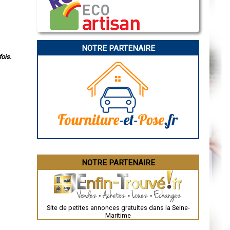
Marseille
Caen
Aurillac
Angoulême
La Rochelle
Bourges
NOTRE PARTENAIRE
Brive-la-Gaillarde
ois.
Dijon
Saint-Brieuc
Guéret
Périgueux
Besançon
Valence
Évreux
Chartres
Brest
Nîmes
Toulouse
Auch
Bordeaux
Montpellier
NOTRE PARTENAIRE
Rennes
Châteauroux
Tours
Grenoble
Dole
Mont-de-Marsan
Site de petites annonces gratuites dans la Seine-
Blois
Maritime
Saint-Étienne
Le Puy-en-Velay