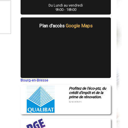
Du Lundi au vendredi
9h00 - 18h00
Plan d'accès
Google Maps
Bourg-en-Bresse
Saint-Quentin
Profitez de l'éco-ptz, du
Montluçon
crédit d'impôt et de la
Manosque
prime de rénovation.
Gap
Nice
N°E157671
Annonay
Charleville-Mézières
Pamiers
Troyes
Narbonne
Rodez