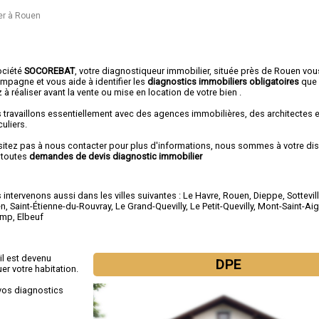
er à Rouen
ociété
SOCOREBAT
, votre diagnostiqueur immobilier, située près de Rouen vou
mpagne et vous aide à identifier les
diagnostics immobiliers obligatoires
que
 à réaliser avant la vente ou mise en location de votre bien .
 travaillons essentiellement avec des agences immobilières, des architectes 
culiers.
sitez pas à nous contacter pour plus d'informations, nous sommes à votre di
 toutes
demandes de devis diagnostic immobilier
intervenons aussi dans les villes suivantes :
Le Havre
,
Rouen
,
Dieppe
,
Sottevil
en
,
Saint-Étienne-du-Rouvray
,
Le Grand-Quevilly
,
Le Petit-Quevilly
,
Mont-Saint-Ai
amp
,
Elbeuf
il est devenu
DPE
er votre habitation.
vos diagnostics