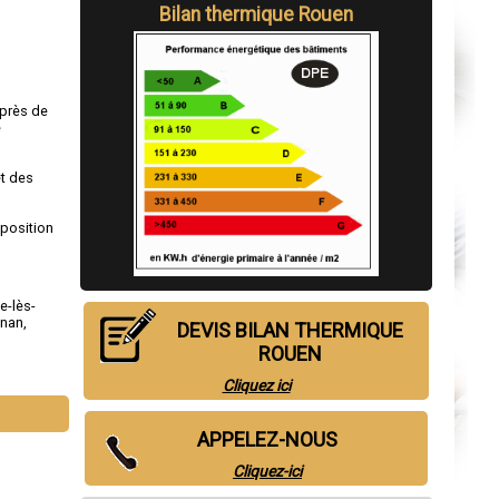
Bilan thermique Rouen
 près de
e
et des
sposition
le-lès-
gnan
,
DEVIS BILAN THERMIQUE
ROUEN
Cliquez ici
APPELEZ-NOUS
Cliquez-ici