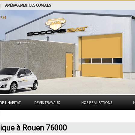
AMÉNAGEMENT DES COMBLES
|
en
DE L'HABITAT
DEVIS TRAVAUX
NOS REALISATIONS
mique à Rouen 76000