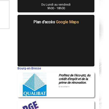
Du Lundi au vendredi
9h00 - 18h00
Plan d'accès
Google Maps
Bourg-en-Bresse
Saint-Quentin
Profitez de l'éco-ptz, du
Montluçon
crédit d'impôt et de la
Manosque
prime de rénovation.
Gap
Nice
N°E157671
Annonay
Charleville-Mézières
Pamiers
Troyes
Narbonne
Rodez