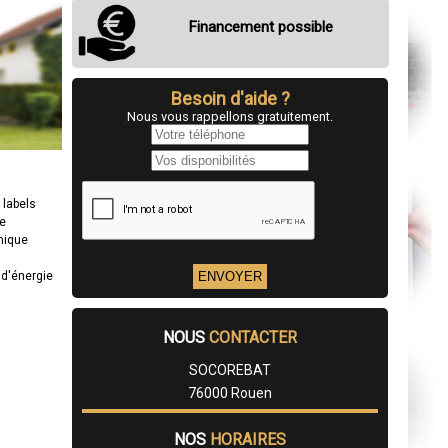
Financement possible
Besoin d'aide ?
Nous vous rappellons gratuitement.
t labels
ge
mique
d'énergie
NOUS
CONTACTER
SOCOREBAT
76000 Rouen
NOS
HORAIRES