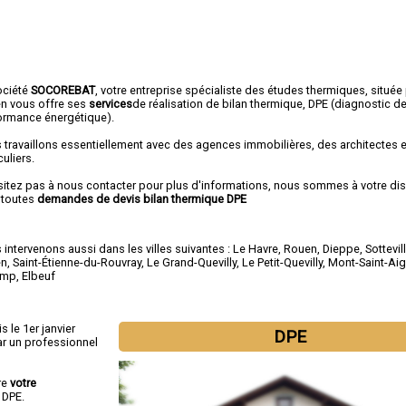
ociété
SOCOREBAT
, votre entreprise spécialiste des études thermiques, située
n vous offre ses
services
de réalisation de bilan thermique, DPE (diagnostic d
ormance énergétique).
 travaillons essentiellement avec des agences immobilières, des architectes 
culiers.
sitez pas à nous contacter pour plus d'informations, nous sommes à votre di
 toutes
demandes de devis bilan thermique DPE
intervenons aussi dans les villes suivantes :
Le Havre
,
Rouen
,
Dieppe
,
Sottevil
en
,
Saint-Étienne-du-Rouvray
,
Le Grand-Quevilly
,
Le Petit-Quevilly
,
Mont-Saint-Ai
amp
,
Elbeuf
s le 1er janvier
DPE
r un professionnel
re
votre
 DPE.