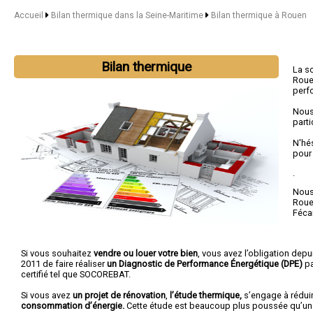
Accueil
Bilan thermique dans la Seine-Maritime
Bilan thermique à Rouen
Bilan thermique
La s
Roue
perf
Nous
parti
N'hé
pour
.
Nous 
Rou
Féc
Si vous souhaitez
vendre ou louer votre bien
, vous avez l’obligation depui
2011 de faire réaliser
un Diagnostic de Performance Énergétique (DPE)
pa
certifié tel que SOCOREBAT.
Si vous avez
un projet de rénovation
,
l’étude thermique,
s’engage à rédui
consommation d’énergie.
Cette étude est beaucoup plus poussée qu’un