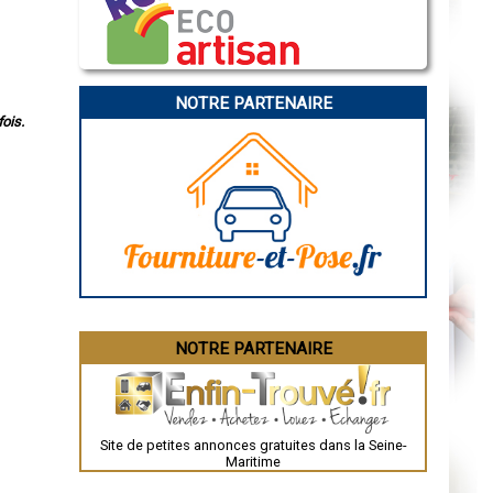
Marseille
Caen
Aurillac
Angoulême
La Rochelle
Bourges
NOTRE PARTENAIRE
Brive-la-Gaillarde
ois.
Dijon
Saint-Brieuc
Guéret
Périgueux
Besançon
Valence
Évreux
Chartres
Brest
Nîmes
Toulouse
Auch
Bordeaux
Montpellier
NOTRE PARTENAIRE
Rennes
Châteauroux
Tours
Grenoble
Dole
Mont-de-Marsan
Site de petites annonces gratuites dans la Seine-
Blois
Maritime
Saint-Étienne
Le Puy-en-Velay