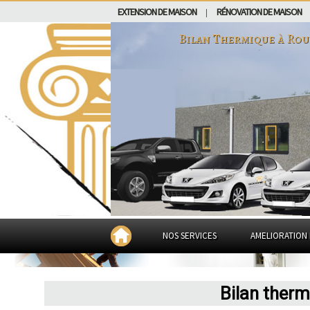
EXTENSION DE MAISON
RÉNOVATION DE MAISON
|
Bilan Thermique à
Rou
NOS SERVICES
AMELIORATION 
Bilan ther