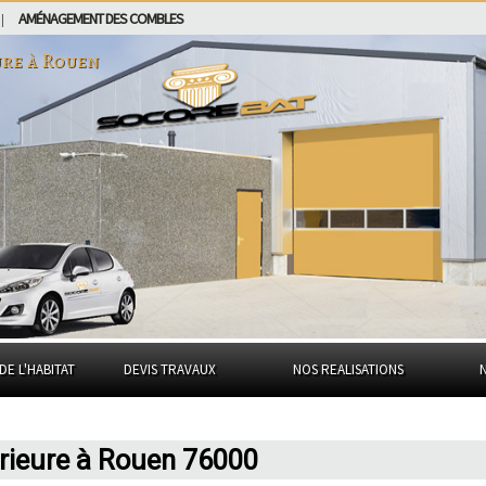
AMÉNAGEMENT DES COMBLES
|
ure à
Rouen
DE L'HABITAT
DEVIS TRAVAUX
NOS REALISATIONS
térieure à Rouen 76000