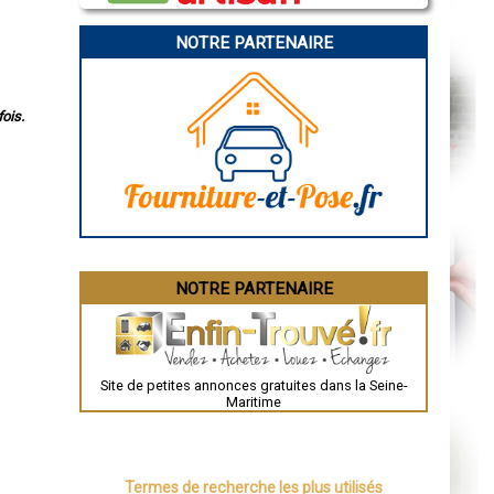
Angoulême
La Rochelle
Bourges
NOTRE PARTENAIRE
Brive-la-Gaillarde
Dijon
Saint-Brieuc
Guéret
ois.
Périgueux
Besançon
Valence
Évreux
Chartres
Brest
Nîmes
Toulouse
Auch
Bordeaux
Montpellier
NOTRE PARTENAIRE
Rennes
Châteauroux
Tours
Grenoble
Dole
Mont-de-Marsan
Site de petites annonces gratuites dans la Seine-
Blois
Maritime
Saint-Étienne
Le Puy-en-Velay
Nantes
Orléans
Cahors
Termes de recherche les plus utilisés