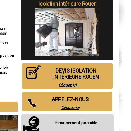
Isolation intérieure Rouen
 ses
eaux
.
et des
sposition
le-lès-
DEVIS ISOLATION
gnan
,
INTÉRIEURE ROUEN
Cliquez ici
APPELEZ-NOUS
Cliquez-ici
Financement possible