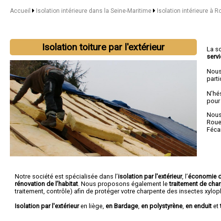
Accueil
Isolation intérieure dans la Seine-Maritime
Isolation intérieure à 
Isolation toiture par l'extérieur
La s
serv
Nous
parti
N'hé
pour
Nous 
Rou
Féc
Notre société est spécialisée dans l’
isolation par l'extérieur
, l’
économie d
rénovation de l’habitat
. Nous proposons également le
traitement de cha
traitement, contrôle) afin de protéger votre charpente des insectes xylo
Isolation par l'extérieur
en liège,
en Bardage
,
en polystyrène
,
en enduit
et