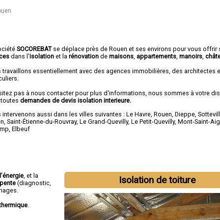
Rouen
ociété
SOCOREBAT
se déplace près de Rouen et ses environs pour vous offrir
ices
dans l'
isolation
et la
rénovation
de
maisons
,
appartements
,
manoirs
,
chât
 travaillons essentiellement avec des agences immobilières, des architectes 
culiers.
sitez pas à nous contacter pour plus d'informations, nous sommes à votre di
 toutes
demandes de devis isolation interieure.
intervenons aussi dans les villes suivantes :
Le Havre
,
Rouen
,
Dieppe
,
Sottevil
en
,
Saint-Étienne-du-Rouvray
,
Le Grand-Quevilly
,
Le Petit-Quevilly
,
Mont-Saint-Ai
amp
,
Elbeuf
’énergie
, et la
Isolation de toiture
rpente
(diagnostic,
phages.
thermique
.