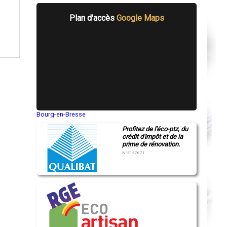
Plan d'accès
Google Maps
Bourg-en-Bresse
Saint-Quentin
Profitez de l'éco-ptz, du
Montluçon
crédit d'impôt et de la
Manosque
prime de rénovation.
Gap
Nice
N°E157671
Annonay
Charleville-Mézières
Pamiers
Troyes
Narbonne
Rodez
Marseille
Caen
Aurillac