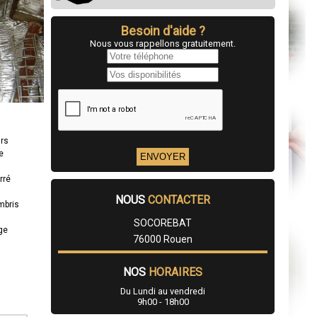
Besoin d'aide ?
Nous vous rappellons gratuitement.
urs
e
rré
NOUS
CONTACTER
mbris
SOCOREBAT
age
76000 Rouen
NOS
HORAIRES
Du Lundi au vendredi
9h00 - 18h00